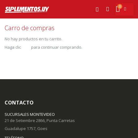
Ir
0
al
Mi cesta
Buscar
contenido
Carro de compras
No hay productos en tu carrito.
Haga clic
aquí
para continuar comprando.
CONTACTO
SUCURSALES MONTEVIDEO
21 de Setiembre 2866, Punta Carretas
Guadalupe 1757, Goes