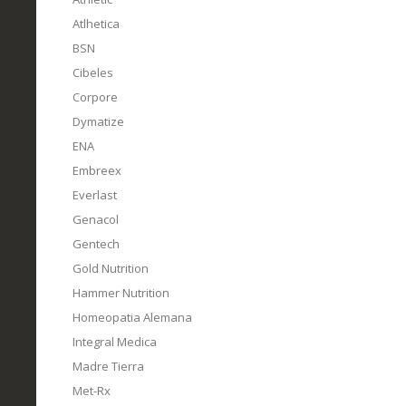
Atlhetica
BSN
Cibeles
Corpore
Dymatize
ENA
Embreex
Everlast
Genacol
Gentech
Gold Nutrition
Hammer Nutrition
Homeopatia Alemana
Integral Medica
Madre Tierra
Met-Rx