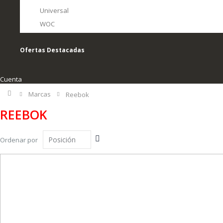
Universal
WOC
Ofertas Destacadas
Cuenta
Inicio
Marcas
Reebok
REEBOK
Fijar
Ordenar por
Dirección
Descendente