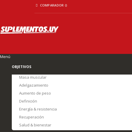
Ir
COMPARADOR (
)
al
contenido
Menú
OBJETIVOS
Masa muscular
Adelgazamiento
Aumento de peso
Definición
Energía & resistencia
Recuperación
Salud & bienestar