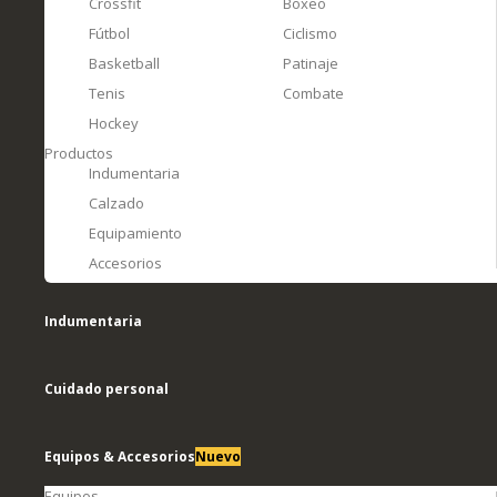
Crossfit
Boxeo
Fútbol
Ciclismo
Basketball
Patinaje
Tenis
Combate
Hockey
Productos
Indumentaria
Calzado
Equipamiento
Accesorios
Indumentaria
Cuidado personal
Equipos & Accesorios
Nuevo
Equipos