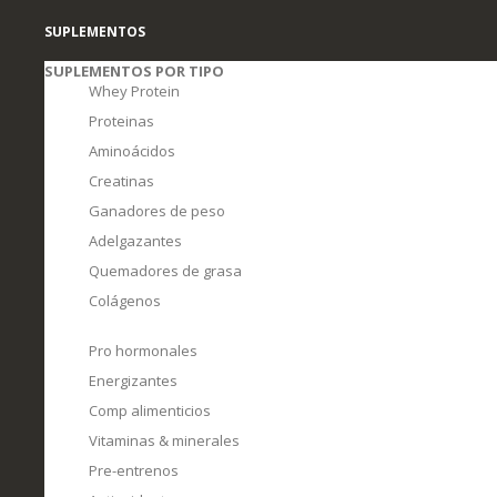
SUPLEMENTOS
SUPLEMENTOS POR TIPO
Whey Protein
Proteinas
Aminoácidos
Creatinas
Ganadores de peso
Adelgazantes
Quemadores de grasa
Colágenos
Pro hormonales
Energizantes
Comp alimenticios
Vitaminas & minerales
Pre-entrenos