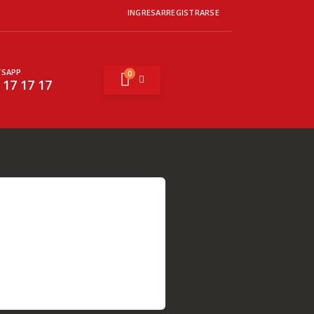
INGRESAR
REGISTRARSE
SAPP
0
Mi cesta
 17 17 17
Buscar