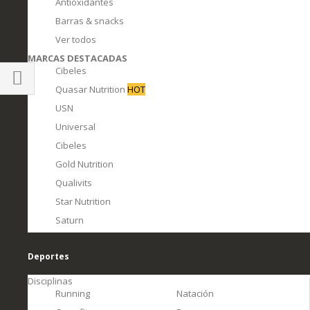
Antioxidantes
Barras & snacks
Ver todos
MARCAS DESTACADAS
Cibeles
Quasar Nutrition
HOT
Comprar
USN
por
Universal
Cibeles
Gold Nutrition
Qualivits
Star Nutrition
Saturn
Deportes
Disciplinas
Running
Natación