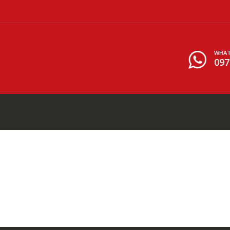
WHAT
097