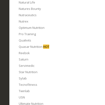
Natural Life
Natures Bounty
Nutraceutics
Nutrex
Optimum Nutrition
Pro Training
Qualivits
Quasar Nutrition
HOT
Reebok
Saturn
Servimedic
Star Nutrition
Sylab
Tecnofitness
Twinlab
USN
Ultimate Nutrition