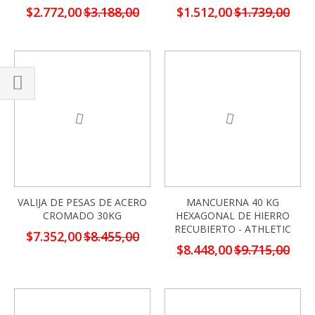
Precio
Precio
$2.772,00
$3.188,00
$1.512,00
$1.739,00
especial
especial
-13%
-13%
Comprar
por
VALIJA DE PESAS DE ACERO
MANCUERNA 40 KG
CROMADO 30KG
HEXAGONAL DE HIERRO
RECUBIERTO - ATHLETIC
Precio
$7.352,00
$8.455,00
especial
Precio
$8.448,00
$9.715,00
especial
-13%
-13%