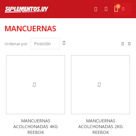
Ir
0
al
Mi cesta
Buscar
contenido
MANCUERNAS
Fijar
Ver
Ordenar por
Dirección
com
Parrilla
List
Descendente
-13%
-13%
MANCUERNAS
MANCUERNAS
ACOLCHONADAS 4KG
ACOLCHONADAS 2KG
REEBOK
REEBOK