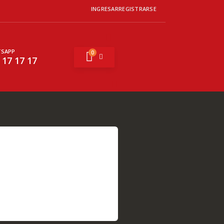
INGRESAR
REGISTRARSE
SAPP
0
Mi cesta
 17 17 17
Buscar