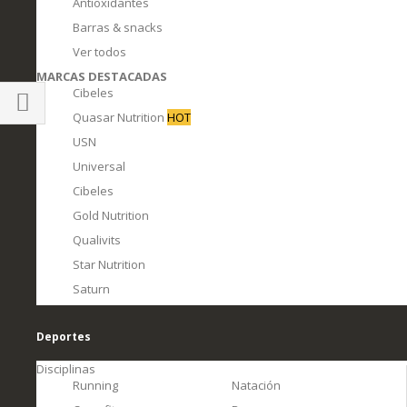
Antioxidantes
Barras & snacks
Ver todos
MARCAS DESTACADAS
Cibeles
Quasar Nutrition
HOT
Comprar
USN
por
Universal
Cibeles
Gold Nutrition
Qualivits
Star Nutrition
Saturn
Deportes
Disciplinas
Running
Natación