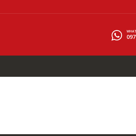
WHAT
097