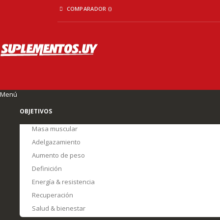
Ir
COMPARADOR (
)
al
contenido
Menú
OBJETIVOS
Masa muscular
Adelgazamiento
Aumento de peso
Definición
Energía & resistencia
Recuperación
Salud & bienestar