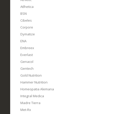
Atlhetica
BSN
Cibeles
Corpore
Dymatize
ENA
Embreex
Everlast
Genacol
Gentech
Gold Nutrition
Hammer Nutrition
Homeopatia Alemana
Integral Medica
Madre Tierra
Met-Rx