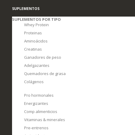
SUPLEMENTOS
SUPLEMENTOS POR TIPO
Whey Protein
Proteinas
Aminoácidos
Creatinas
Ganadores de peso
Adelgazantes
Quemadores de grasa
Colágenos
Pro hormonales
Energizantes
Comp alimenticios
Vitaminas & minerales
Pre-entrenos