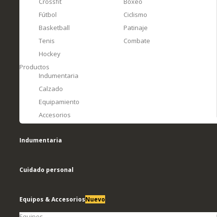
Crossfit
Boxeo
Fútbol
Ciclismo
Basketball
Patinaje
Tenis
Combate
Hockey
Productos
Indumentaria
Calzado
Equipamiento
Accesorios
Indumentaria
Cuidado personal
Equipos & Accesorios
Nuevo
Equipos