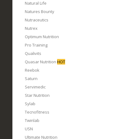
Natural Life
Natures Bounty
Nutraceutics
Nutrex
Optimum Nutrition
Pro Training
Qualivits
Quasar Nutrition
HOT
Reebok
Saturn
Servimedic
Star Nutrition
Sylab
Tecnofitness
Twinlab
USN
Ultimate Nutrition