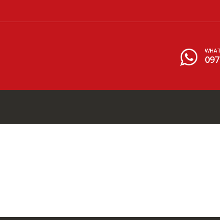
WHAT
097