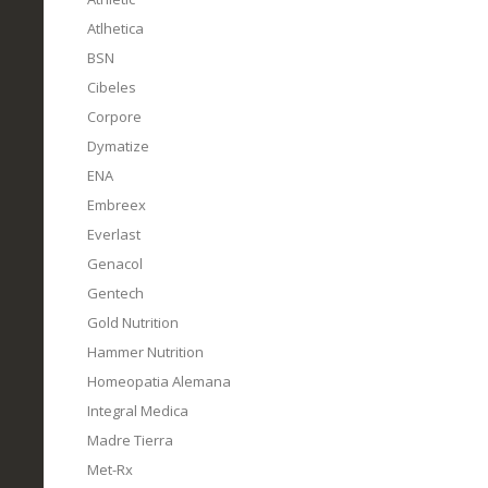
Atlhetica
BSN
Cibeles
Corpore
Dymatize
ENA
Embreex
Everlast
Genacol
Gentech
Gold Nutrition
Hammer Nutrition
Homeopatia Alemana
Integral Medica
Madre Tierra
Met-Rx