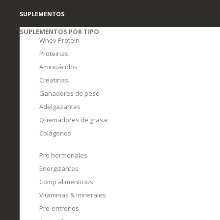
SUPLEMENTOS
SUPLEMENTOS POR TIPO
Whey Protein
Proteinas
Aminoácidos
Creatinas
Ganadores de peso
Adelgazantes
Quemadores de grasa
Colágenos
Pro hormonales
Energizantes
Comp alimenticios
Vitaminas & minerales
Pre-entrenos