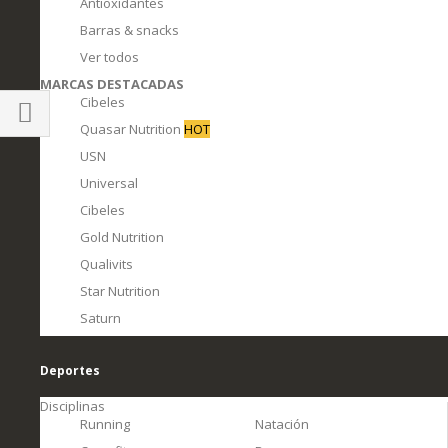
Antioxidantes
Barras & snacks
Ver todos
MARCAS DESTACADAS
Cibeles
Quasar Nutrition
HOT
Comprar
USN
por
Universal
Cibeles
Gold Nutrition
Qualivits
Star Nutrition
Saturn
Deportes
Disciplinas
Running
Natación