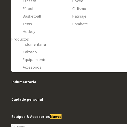
Crossfit
Boxeo
Fútbol
Ciclismo
Basketball
Patinaje
Tenis
Combate
Hockey
Productos
Indumentaria
Calzado
Equipamiento
Accesorios
Indumentaria
Cuidado personal
Equipos & Accesorios
Nuevo
Equipos