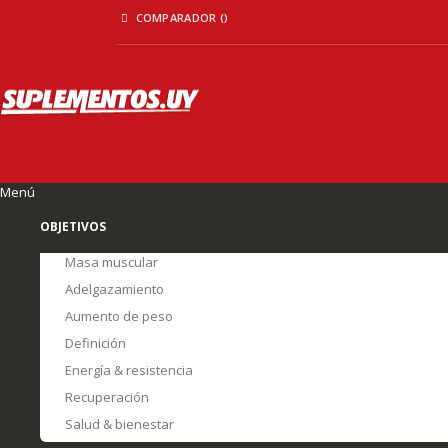
Ir
COMPARADOR (
)
al
contenido
Menú
OBJETIVOS
Masa muscular
Adelgazamiento
Aumento de peso
Definición
Energía & resistencia
Recuperación
Salud & bienestar