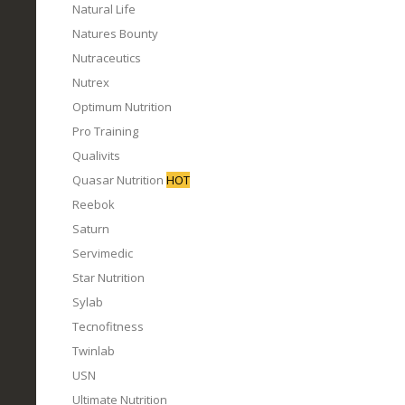
Natural Life
Natures Bounty
Nutraceutics
Nutrex
Optimum Nutrition
Pro Training
Qualivits
Quasar Nutrition
HOT
Reebok
Saturn
Servimedic
Star Nutrition
Sylab
Tecnofitness
Twinlab
USN
Ultimate Nutrition