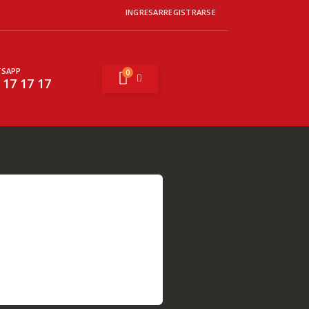
INGRESAR
REGISTRARSE
SAPP
0
Mi cesta
 17 17 17
Buscar