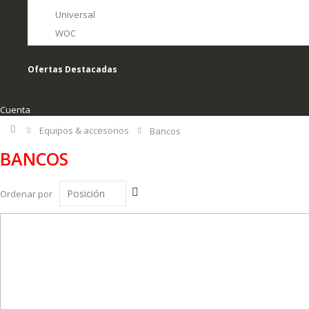
Universal
WOC
Ofertas Destacadas
Cuenta
Inicio
Equipos & accesorios
Bancos
BANCOS
Fijar
Ordenar por
Dirección
Descendente