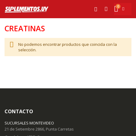
Ir
0
al
Mi cesta
Buscar
contenido
CREATINAS
No podemos encontrar productos que coincida con la
selección.
CONTACTO
SUCURSALES MONTEVIDEO
21 de Setiembre 2866, Punta Carretas