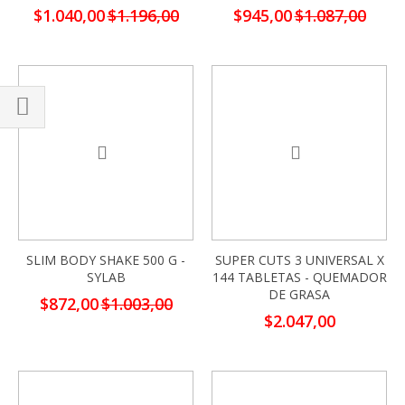
Precio
Precio
$1.040,00
$1.196,00
$945,00
$1.087,00
especial
especial
-13%
Comprar
por
SLIM BODY SHAKE 500 G -
SUPER CUTS 3 UNIVERSAL X
SYLAB
144 TABLETAS - QUEMADOR
DE GRASA
Precio
$872,00
$1.003,00
especial
$2.047,00
-13%
-13%