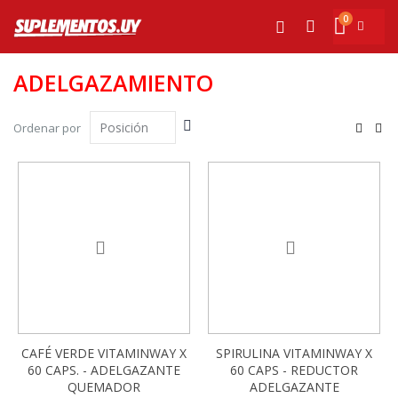
Ir
0
al
Mi cesta
Buscar
contenido
ADELGAZAMIENTO
Fijar
Ver
Ordenar por
Dirección
com
Parrilla
List
Descendente
-13%
-13%
CAFÉ VERDE VITAMINWAY X
SPIRULINA VITAMINWAY X
60 CAPS. - ADELGAZANTE
60 CAPS - REDUCTOR
QUEMADOR
ADELGAZANTE