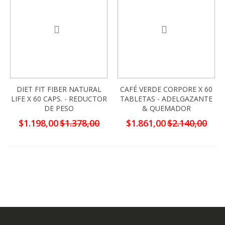
DIET FIT FIBER NATURAL
CAFÉ VERDE CORPORE X 60
LIFE X 60 CAPS. - REDUCTOR
TABLETAS - ADELGAZANTE
DE PESO
& QUEMADOR
Precio
Precio
$1.198,00
$1.378,00
$1.861,00
$2.140,00
especial
especial