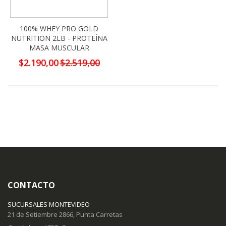
100% WHEY PRO GOLD
NUTRITION 2LB - PROTEÍNA
MASA MUSCULAR
Precio
$2.190,00
$2.519,00
especial
CONTACTO
SUCURSALES MONTEVIDEO
21 de Setiembre 2866, Punta Carretas