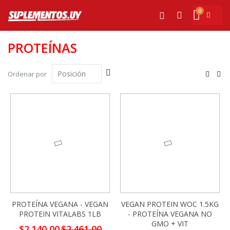
Ir
0
al
Mi cesta
Buscar
contenido
PROTEÍNAS
Fijar
Ver
Ordenar por
Dirección
com
Parrilla
List
Descendente
-13%
-13%
PROTEÍNA VEGANA - VEGAN
VEGAN PROTEIN WOC 1.5KG
PROTEIN VITALABS 1LB
- PROTEÍNA VEGANA NO
GMO + VIT
Precio
$2.140,00
$2.461,00