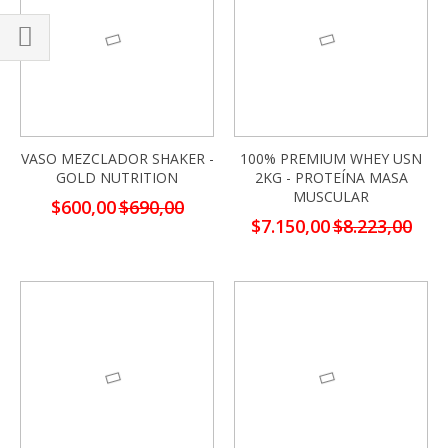
Comprar
por
VASO MEZCLADOR SHAKER -
100% PREMIUM WHEY USN
GOLD NUTRITION
2KG - PROTEÍNA MASA
MUSCULAR
Precio
$600,00
$690,00
especial
Precio
$7.150,00
$8.223,00
especial
-13%