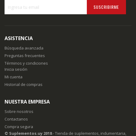
SUSCRIBIRME
Inscríbase
a
nuestro
boletín
ASISTENCIA
de
noticias:
Búsqueda avanzada
Preguntas frecuentes
Términos y condiciones
Inicia sesión
Mi cuenta
Historial de compras
NUESTRA EMPRESA
Sobre nosotros
Contactanos
Compra segura
© Suplementos.uy 2018
- Tienda de suplementos, indumentaria,