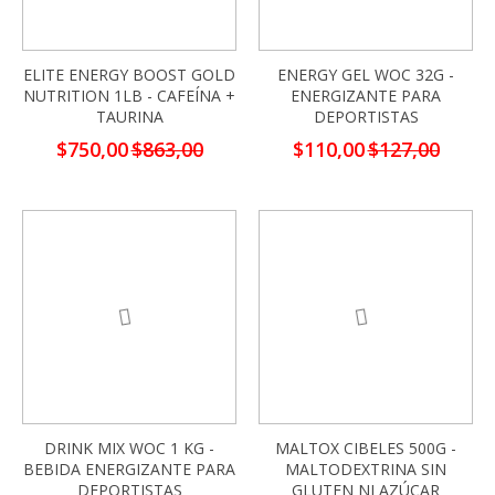
ELITE ENERGY BOOST GOLD
ENERGY GEL WOC 32G -
NUTRITION 1LB - CAFEÍNA +
ENERGIZANTE PARA
TAURINA
DEPORTISTAS
Precio
Precio
$750,00
$863,00
$110,00
$127,00
especial
especial
-13%
DRINK MIX WOC 1 KG -
MALTOX CIBELES 500G -
BEBIDA ENERGIZANTE PARA
MALTODEXTRINA SIN
DEPORTISTAS
GLUTEN NI AZÚCAR