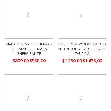
MACATÓN MADRE TIERRA X
ELITE ENERGY BOOST GOLD
90 CÁPSULAS - MACA
NUTRITION 2LB - CAFEÍNA +
ENERGIZANTE
TAURINA
Precio
Precio
$809,00
$930,00
$1.250,00
$1.438,00
especial
especial
-13%
-13%