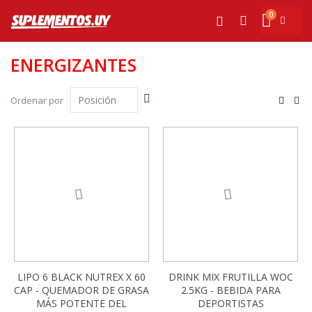
Ir
0
al
Mi cesta
Buscar
contenido
ENERGIZANTES
Fijar
Ver
Ordenar por
Dirección
com
Parrilla
List
Descendente
-13%
-13%
LIPO 6 BLACK NUTREX X 60
DRINK MIX FRUTILLA WOC
CAP - QUEMADOR DE GRASA
2.5KG - BEBIDA PARA
MÁS POTENTE DEL
DEPORTISTAS