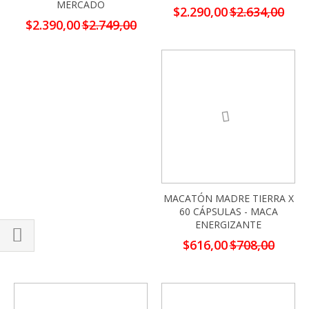
MERCADO
Precio
$2.290,00
$2.634,00
especial
Precio
$2.390,00
$2.749,00
especial
-13%
MACATÓN MADRE TIERRA X
60 CÁPSULAS - MACA
ENERGIZANTE
Precio
$616,00
$708,00
especial
Comprar
por
-13%
-13%