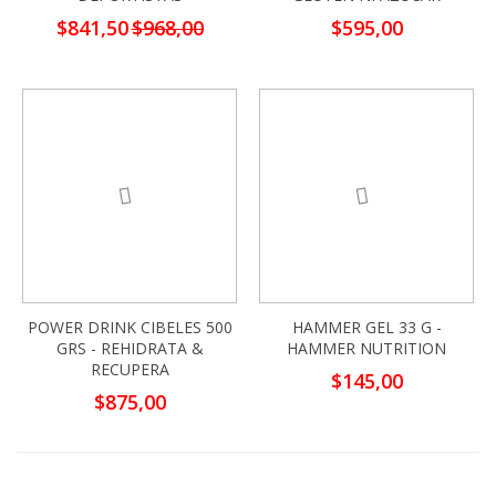
Precio
$841,50
$968,00
$595,00
especial
POWER DRINK CIBELES 500
HAMMER GEL 33 G -
GRS - REHIDRATA &
HAMMER NUTRITION
RECUPERA
$145,00
$875,00