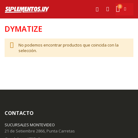
Ir
0
al
Mi cesta
Buscar
contenido
DYMATIZE
No podemos encontrar productos que coincida con la
selección.
CONTACTO
SUCURSALES MONTEVIDEO
21 de Setiembre 2866, Punta Carretas