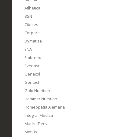
Atlhetica
BSN
Cibeles
Corpore
Dymatize
ENA
Embreex
Everlast
Genacol
Gentech
Gold Nutrition
Hammer Nutrition
Homeopatia Alemana
Integral Medica
Madre Tierra
Met-Rx