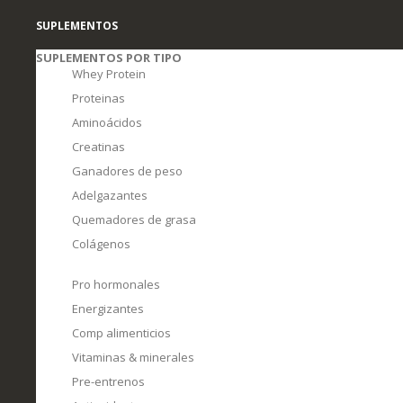
SUPLEMENTOS
SUPLEMENTOS POR TIPO
Whey Protein
Proteinas
Aminoácidos
Creatinas
Ganadores de peso
Adelgazantes
Quemadores de grasa
Colágenos
Pro hormonales
Energizantes
Comp alimenticios
Vitaminas & minerales
Pre-entrenos