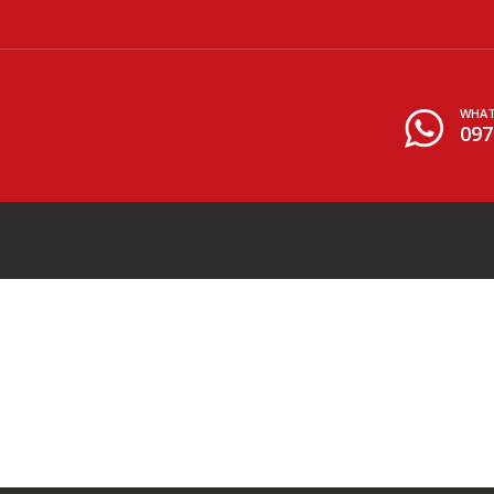
WHAT
097