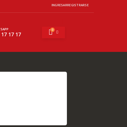
INGRESAR
REGISTRARSE
SAPP
0
Mi cesta
 17 17 17
Buscar