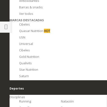
Antioxidantes
Barras & snacks
Ver todos
MARCAS DESTACADAS
Cibeles
Quasar Nutrition
HOT
Comprar
USN
por
Universal
Cibeles
Gold Nutrition
Qualivits
Star Nutrition
Saturn
Deportes
Disciplinas
Running
Natación