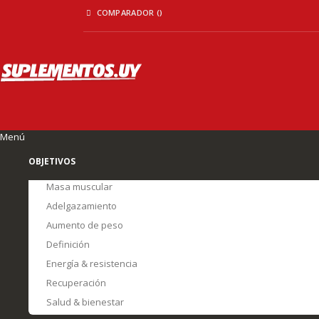
Ir
COMPARADOR (
)
al
contenido
Menú
OBJETIVOS
Masa muscular
Adelgazamiento
Aumento de peso
Definición
Energía & resistencia
Recuperación
Salud & bienestar