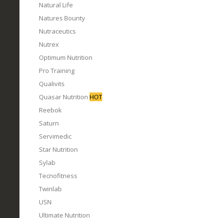
Natural Life
Natures Bounty
Nutraceutics
Nutrex
Optimum Nutrition
Pro Training
Qualivits
Quasar Nutrition
HOT
Reebok
Saturn
Servimedic
Star Nutrition
Sylab
Tecnofitness
Twinlab
USN
Ultimate Nutrition