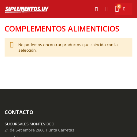
Ir
0
al
Mi cesta
Buscar
contenido
COMPLEMENTOS ALIMENTICIOS
No podemos encontrar productos que coincida con la
selección.
CONTACTO
SUCURSALES MONTEVIDEO
21 de Setiembre 2866, Punta Carretas