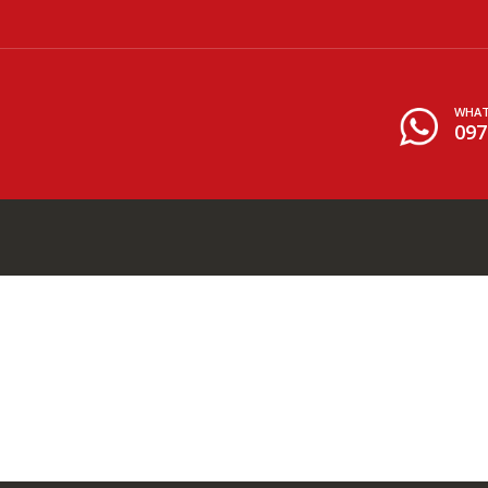
WHAT
097