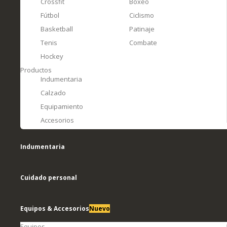
Crossfit
Boxeo
Fútbol
Ciclismo
Basketball
Patinaje
Tenis
Combate
Hockey
Productos
Indumentaria
Calzado
Equipamiento
Accesorios
Indumentaria
Cuidado personal
Equipos & Accesorios
Nuevo
Equipos