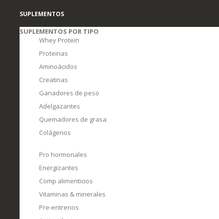
SUPLEMENTOS
SUPLEMENTOS POR TIPO
Whey Protein
Proteinas
Aminoácidos
Creatinas
Ganadores de peso
Adelgazantes
Quemadores de grasa
Colágenos
Pro hormonales
Energizantes
Comp alimenticios
Vitaminas & minerales
Pre-entrenos