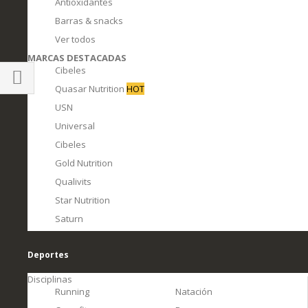
Antioxidantes
Barras & snacks
Ver todos
MARCAS DESTACADAS
Cibeles
Quasar Nutrition
HOT
Comprar
USN
por
Universal
Cibeles
Gold Nutrition
Qualivits
Star Nutrition
Saturn
Deportes
Disciplinas
Running
Natación