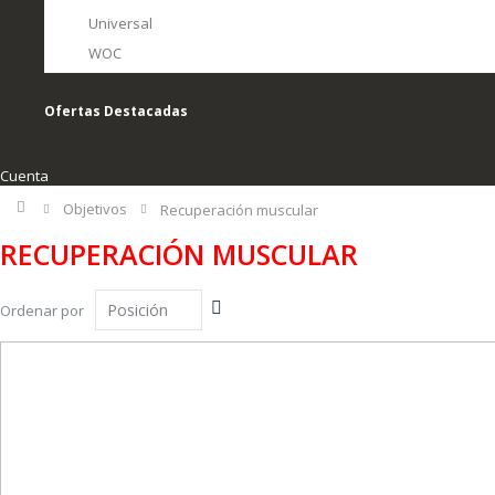
Universal
WOC
Ofertas Destacadas
Cuenta
Inicio
Objetivos
Recuperación muscular
RECUPERACIÓN MUSCULAR
Fijar
Ordenar por
Dirección
Descendente