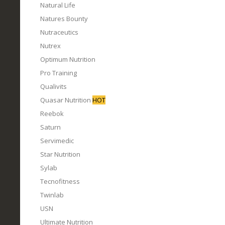
Natural Life
Natures Bounty
Nutraceutics
Nutrex
Optimum Nutrition
Pro Training
Qualivits
Quasar Nutrition
HOT
Reebok
Saturn
Servimedic
Star Nutrition
Sylab
Tecnofitness
Twinlab
USN
Ultimate Nutrition