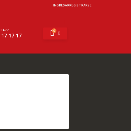
INGRESAR
REGISTRARSE
SAPP
0
Mi cesta
 17 17 17
Buscar