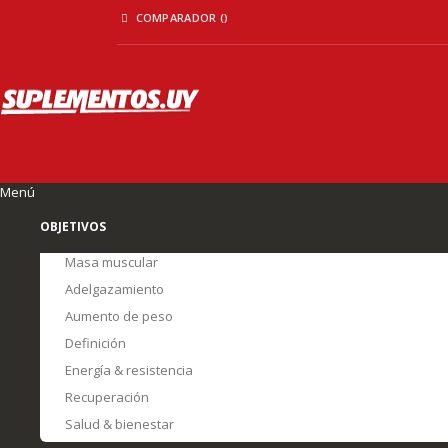
Ir
COMPARADOR (
)
al
contenido
Menú
OBJETIVOS
Masa muscular
Adelgazamiento
Aumento de peso
Definición
Energía & resistencia
Recuperación
Salud & bienestar