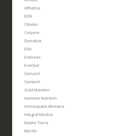
Atlhetica
BSN
Cibeles
Corpore
Dymatize
ENA
Embreex
Everlast
Genacol
Gentech
Gold Nutrition
Hammer Nutrition
Homeopatia Alemana
Integral Medica
Madre Tierra
Met-Rx