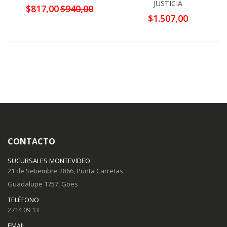
Comprar
JUSTICIA
Precio
$817,00
$940,00
por
especial
$1.507,00
CONTACTO
SUCURSALES MONTEVIDEO
21 de Setiembre 2866, Punta Carretas
Guadalupe 1757, Goes
TELÉFONO
2714 09 13
EMAIL