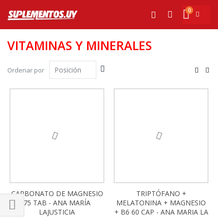
Ir
0
al
Mi cesta
Buscar
contenido
VITAMINAS Y MINERALES
Fijar
Ver
Ordenar por
Dirección
com
Parrilla
List
Descendente
-13%
CARBONATO DE MAGNESIO
TRIPTÓFANO +
75 TAB - ANA MARÍA
MELATONINA + MAGNESIO
LAJUSTICIA
+ B6 60 CAP - ANA MARIA LA