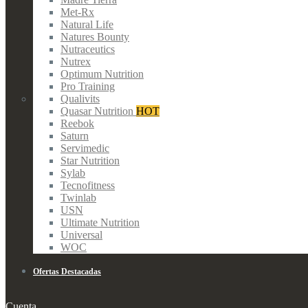
Met-Rx
Natural Life
Natures Bounty
Nutraceutics
Nutrex
Optimum Nutrition
Pro Training
Qualivits
Quasar Nutrition
HOT
Reebok
Saturn
Servimedic
Star Nutrition
Sylab
Tecnofitness
Twinlab
USN
Ultimate Nutrition
Universal
WOC
Ofertas Destacadas
Cuenta