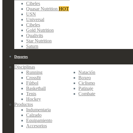
Cibeles
Quasar Nutrition
HOT
USN
Universal
Cibeles
Gold Nutrition
Qualivits
Star Nutrition
Saturn
Deportes
Disciplinas
Running
Natación
Crossfit
Boxeo
Fútbol
Ciclismo
Basketball
Patinaje
Tenis
Combate
Hockey
Productos
Indumentaria
Calzado
Equipamiento
Accesorios