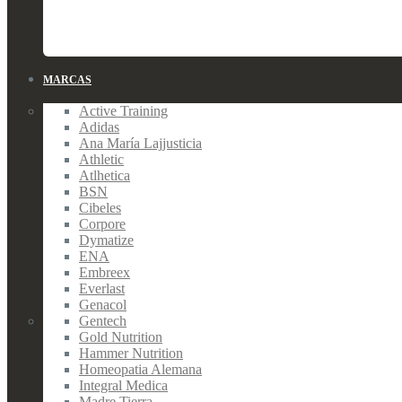
MARCAS
Active Training
Adidas
Ana María Lajjusticia
Athletic
Atlhetica
BSN
Cibeles
Corpore
Dymatize
ENA
Embreex
Everlast
Genacol
Gentech
Gold Nutrition
Hammer Nutrition
Homeopatia Alemana
Integral Medica
Madre Tierra