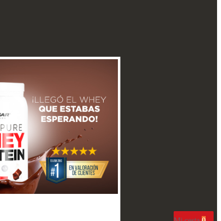
WHATSAPP
Mi cesta
0