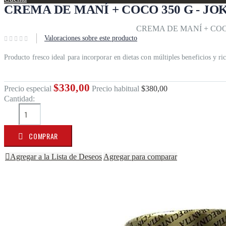
CREMA DE MANÍ + COCO 350 G - JO
Inicio
Vida natural
Joka
Cremas de Maní
CREMA DE MANÍ + COCO
Valoraciones sobre este producto
Producto fresco ideal para incorporar en dietas con múltiples beneficios y ric
$330,00
Precio especial
Precio habitual
$380,00
Cantidad:
COMPRAR
Agregar a la Lista de Deseos
Agregar para comparar
Saltar al final de la galería de imágenes