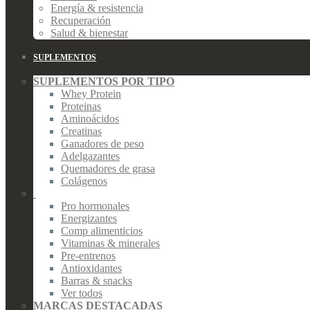
Energía & resistencia
Recuperación
Salud & bienestar
SUPLEMENTOS
SUPLEMENTOS POR TIPO
Whey Protein
Proteinas
Aminoácidos
Creatinas
Ganadores de peso
Adelgazantes
Quemadores de grasa
Colágenos
Pro hormonales
Energizantes
Comp alimenticios
Vitaminas & minerales
Pre-entrenos
Antioxidantes
Barras & snacks
Ver todos
MARCAS DESTACADAS