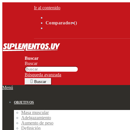
Ir al contenido
Comparador (
)
Buscar
Buscar
Búsqueda avanzada
Buscar
Menú
OBJETIVOS
Masa muscular
Adelgazamiento
Aumento de peso
Definición