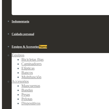
Indumentaria
Cuidado personal
Equipos & Accesorios
Nuevo
Equipos
Bicicletas fijas
Caminadores
Elípticas
Bancos
Multifunción
Accesorios
Mancuernas
Bandas
Pesas
Pelotas
Dispositivos