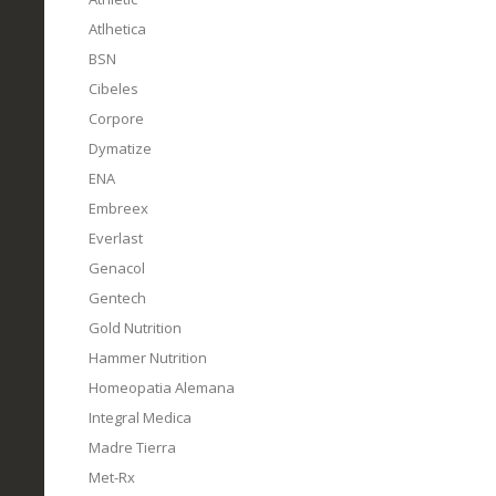
Atlhetica
BSN
Cibeles
Corpore
Dymatize
ENA
Embreex
Everlast
Genacol
Gentech
Gold Nutrition
Hammer Nutrition
Homeopatia Alemana
Integral Medica
Madre Tierra
Met-Rx