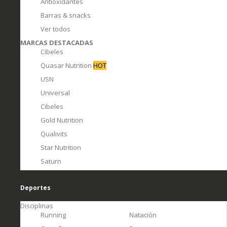
Antioxidantes
Barras & snacks
Ver todos
MARCAS DESTACADAS
Cibeles
Quasar Nutrition
HOT
USN
Universal
Cibeles
Gold Nutrition
Qualivits
Star Nutrition
Saturn
Deportes
Disciplinas
Running
Natación