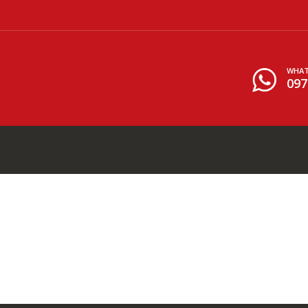
WHAT
097