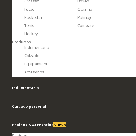
Crossfit
Boxeo
Fútbol
Ciclismo
Basketball
Patinaje
Tenis
Combate
Hockey
Productos
Indumentaria
Calzado
Equipamiento
Accesorios
Indumentaria
Cuidado personal
Equipos & Accesorios
Nuevo
Equipos