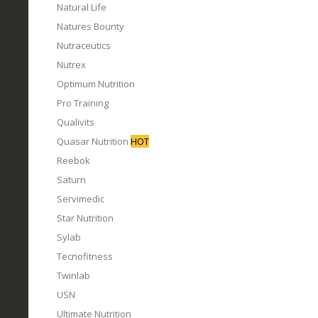
Natural Life
Natures Bounty
Nutraceutics
Nutrex
Optimum Nutrition
Pro Training
Qualivits
Quasar Nutrition
HOT
Reebok
Saturn
Servimedic
Star Nutrition
Sylab
Tecnofitness
Twinlab
USN
Ultimate Nutrition