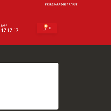
INGRESAR
REGISTRARSE
SAPP
0
Mi cesta
 17 17 17
Buscar