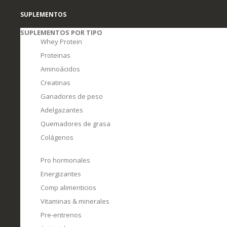
SUPLEMENTOS
SUPLEMENTOS POR TIPO
Whey Protein
Proteinas
Aminoácidos
Creatinas
Ganadores de peso
Adelgazantes
Quemadores de grasa
Colágenos
Pro hormonales
Energizantes
Comp alimenticios
Vitaminas & minerales
Pre-entrenos