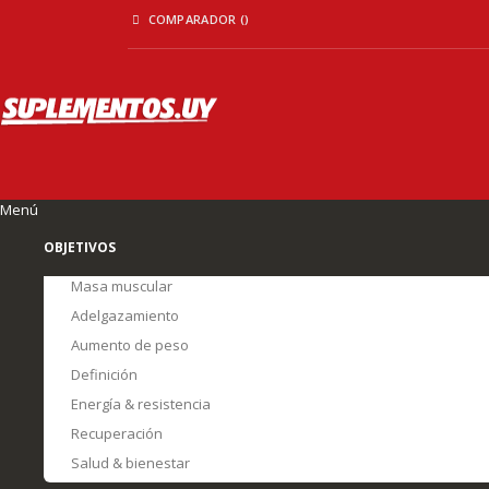
Ir
COMPARADOR (
)
al
contenido
Menú
OBJETIVOS
Masa muscular
Adelgazamiento
Aumento de peso
Definición
Energía & resistencia
Recuperación
Salud & bienestar