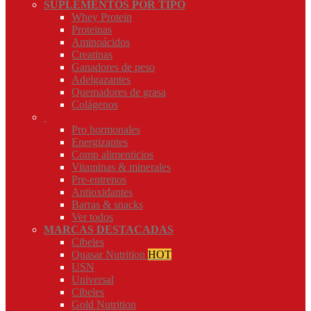
SUPLEMENTOS POR TIPO
Whey Protein
Proteinas
Aminoácidos
Creatinas
Ganadores de peso
Adelgazantes
Quemadores de grasa
Colágenos
Pro hormonales
Energizantes
Comp alimenticios
Vitaminas & minerales
Pre-entrenos
Antioxidantes
Barras & snacks
Ver todos
MARCAS DESTACADAS
Cibeles
Quasar Nutrition
HOT
USN
Universal
Cibeles
Gold Nutrition