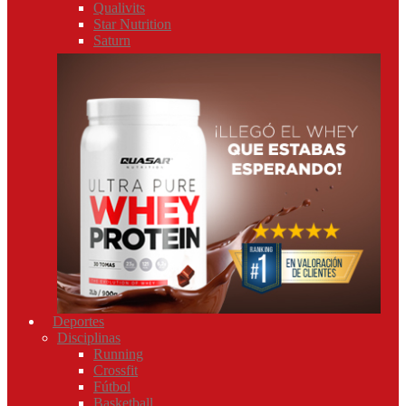
Qualivits
Star Nutrition
Saturn
Deportes
Disciplinas
Running
Crossfit
Fútbol
Basketball