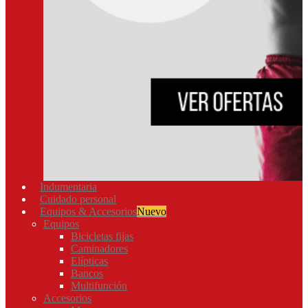
Indumentaria
Cuidado personal
Equipos & Accesorios
Nuevo
Equipos
Bicicletas fijas
Caminadores
Elípticas
Bancos
Multifunción
Accesorios