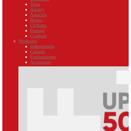
Tenis
Hockey
Natación
Boxeo
Ciclismo
Patinaje
Combate
Productos
Indumentaria
Calzado
Equipamiento
Accesorios