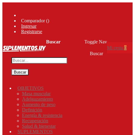
Ir al contenido
Comparador (
)
Ingresar
Registrarse
Buscar
Toggle Nav
Mi cesta
0
Buscar
Búsqueda avanzada
Buscar
Menú
OBJETIVOS
Masa muscular
Adelgazamiento
Aumento de peso
Definición
Energía & resistencia
Recuperación
Salud & bienestar
SUPLEMENTOS