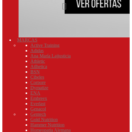
MARCAS
Active Training
Adidas
Ana María Lajjusticia
Athletic
Atlhetica
BSN
Cibeles
Corpore
Dymatize
ENA
Embreex
Everlast
Genacol
Gentech
Gold Nutrition
Hammer Nutrition
Homeopatia Alemana