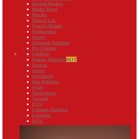
Integral Medica
Madre Tierra
Met-Rx
Natural Life
Natures Bounty
Nutraceutics
Nutrex
Optimum Nutrition
Pro Training
Qualivits
Quasar Nutrition
HOT
Reebok
Saturn
Servimedic
Star Nutrition
Sylab
Tecnofitness
Twinlab
USN
Ultimate Nutrition
Universal
WOC