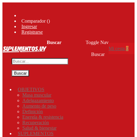
Ir al contenido
Comparador (
)
Ingresar
Registrarse
Buscar
Toggle Nav
Mi cesta
0
Buscar
Búsqueda avanzada
Buscar
Menú
OBJETIVOS
Masa muscular
Adelgazamiento
Aumento de peso
Definición
Energía & resistencia
Recuperación
Salud & bienestar
SUPLEMENTOS