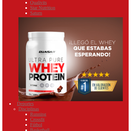
Qualivits
Star Nutrition
Saturn
Deportes
Disciplinas
Running
Crossfit
Fútbol
Basketball