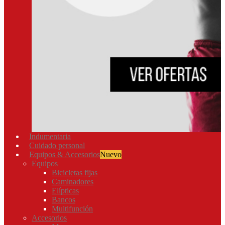
Indumentaria
Cuidado personal
Equipos & Accesorios
Nuevo
Equipos
Bicicletas fijas
Caminadores
Elípticas
Bancos
Multifunción
Accesorios