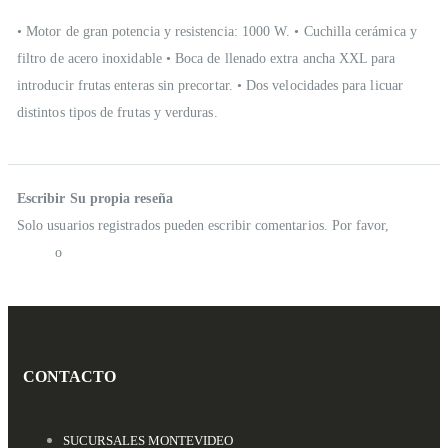
• Motor de gran potencia y resistencia: 1000 W. • Cuchilla cerámica y
filtro de acero inoxidable • Boca de llenado extra ancha XXL para
introducir frutas enteras sin precortar. • Dos velocidades para licuar
distintos tipos de frutas y verduras.
Reseñas
Escribir Su propia reseña
Solo usuarios registrados pueden escribir comentarios. Por favor,
iniciar
sesión
o
crear una cuenta
CONTACTO
SUCURSALES MONTEVIDEO