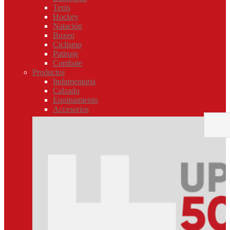
Tenis
Hockey
Natación
Boxeo
Ciclismo
Patinaje
Combate
Productos
Indumentaria
Calzado
Equipamiento
Accesorios