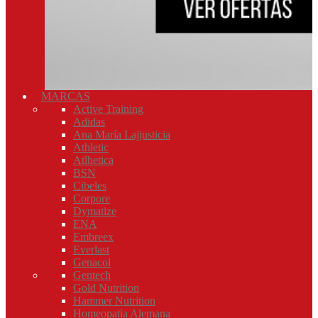
MARCAS
Active Training
Adidas
Ana María Lajjusticia
Athletic
Atlhetica
BSN
Cibeles
Corpore
Dymatize
ENA
Embreex
Everlast
Genacol
Gentech
Gold Nutrition
Hammer Nutrition
Homeopatia Alemana