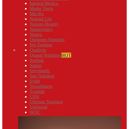
Integral Medica
Madre Tierra
Met-Rx
Natural Life
Natures Bounty
Nutraceutics
Nutrex
Optimum Nutrition
Pro Training
Qualivits
Quasar Nutrition
HOT
Reebok
Saturn
Servimedic
Star Nutrition
Sylab
Tecnofitness
Twinlab
USN
Ultimate Nutrition
Universal
WOC