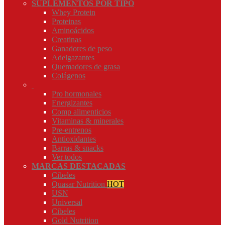
SUPLEMENTOS POR TIPO
Whey Protein
Proteinas
Aminoácidos
Creatinas
Ganadores de peso
Adelgazantes
Quemadores de grasa
Colágenos
Pro hormonales
Energizantes
Comp alimenticios
Vitaminas & minerales
Pre-entrenos
Antioxidantes
Barras & snacks
Ver todos
MARCAS DESTACADAS
Cibeles
Quasar Nutrition
HOT
USN
Universal
Cibeles
Gold Nutrition