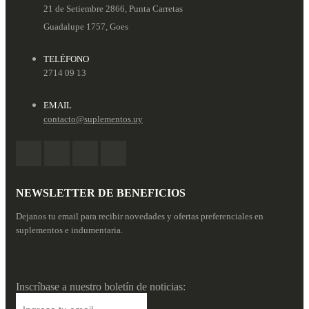
21 de Setiembre 2866, Punta Carretas
Guadalupe 1757, Goes
TELÉFONO
2714 09 13
EMAIL
contacto@suplementos.uy
NEWSLETTER DE BENEFICIOS
Dejanos tu email para recibir novedades y ofertas preferenciales en
suplementos e indumentaria.
Inscríbase a nuestro boletín de noticias: