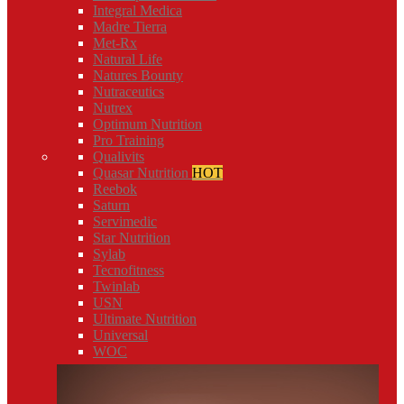
Integral Medica
Madre Tierra
Met-Rx
Natural Life
Natures Bounty
Nutraceutics
Nutrex
Optimum Nutrition
Pro Training
Qualivits
Quasar Nutrition
HOT
Reebok
Saturn
Servimedic
Star Nutrition
Sylab
Tecnofitness
Twinlab
USN
Ultimate Nutrition
Universal
WOC