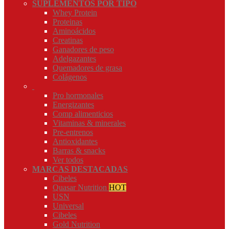
SUPLEMENTOS POR TIPO
Whey Protein
Proteinas
Aminoácidos
Creatinas
Ganadores de peso
Adelgazantes
Quemadores de grasa
Colágenos
Pro hormonales
Energizantes
Comp alimenticios
Vitaminas & minerales
Pre-entrenos
Antioxidantes
Barras & snacks
Ver todos
MARCAS DESTACADAS
Cibeles
Quasar Nutrition
HOT
USN
Universal
Cibeles
Gold Nutrition