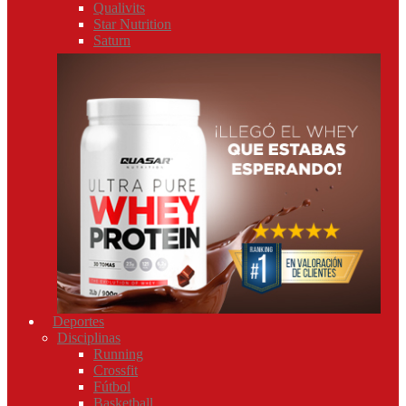
Qualivits
Star Nutrition
Saturn
Deportes
Disciplinas
Running
Crossfit
Fútbol
Basketball