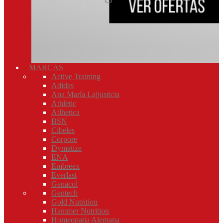
MARCAS
Active Training
Adidas
Ana María Lajjusticia
Athletic
Atlhetica
BSN
Cibeles
Corpore
Dymatize
ENA
Embreex
Everlast
Genacol
Gentech
Gold Nutrition
Hammer Nutrition
Homeopatia Alemana