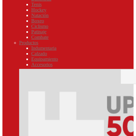
Tenis
Hockey
Natación
Boxeo
Ciclismo
Patinaje
Combate
Productos
Indumentaria
Calzado
Equipamiento
Accesorios