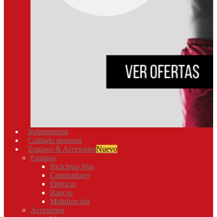
Indumentaria
Cuidado personal
Equipos & Accesorios
Nuevo
Equipos
Bicicletas fijas
Caminadores
Elípticas
Bancos
Multifunción
Accesorios