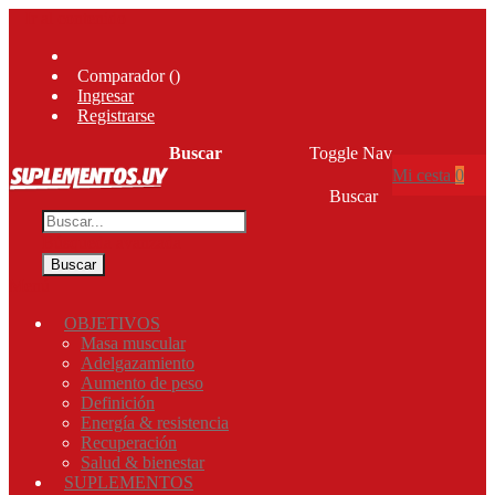
Ir al contenido
Comparador (
)
Ingresar
Registrarse
Buscar
Toggle Nav
Mi cesta
0
Buscar
Búsqueda avanzada
Buscar
Menú
OBJETIVOS
Masa muscular
Adelgazamiento
Aumento de peso
Definición
Energía & resistencia
Recuperación
Salud & bienestar
SUPLEMENTOS