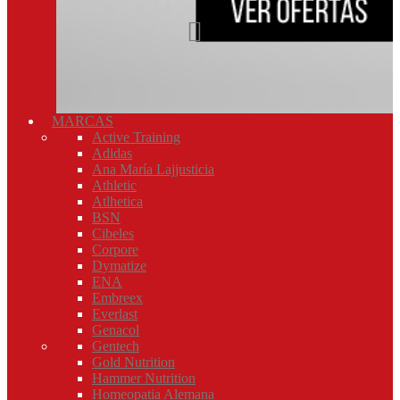
MARCAS
Active Training
Adidas
Ana María Lajjusticia
Athletic
Atlhetica
BSN
Cibeles
Corpore
Dymatize
ENA
Embreex
Everlast
Genacol
Gentech
Gold Nutrition
Hammer Nutrition
Homeopatia Alemana