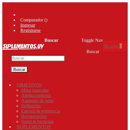
Ir al contenido
Comparador (
)
Ingresar
Registrarse
Buscar
Toggle Nav
Mi cesta
0
Buscar
Búsqueda avanzada
Buscar
Menú
OBJETIVOS
Masa muscular
Adelgazamiento
Aumento de peso
Definición
Energía & resistencia
Recuperación
Salud & bienestar
SUPLEMENTOS