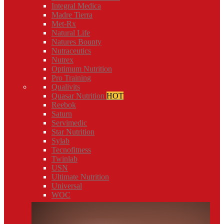
Integral Medica
Madre Tierra
Met-Rx
Natural Life
Natures Bounty
Nutraceutics
Nutrex
Optimum Nutrition
Pro Training
Qualivits
Quasar Nutrition
HOT
Reebok
Saturn
Servimedic
Star Nutrition
Sylab
Tecnofitness
Twinlab
USN
Ultimate Nutrition
Universal
WOC