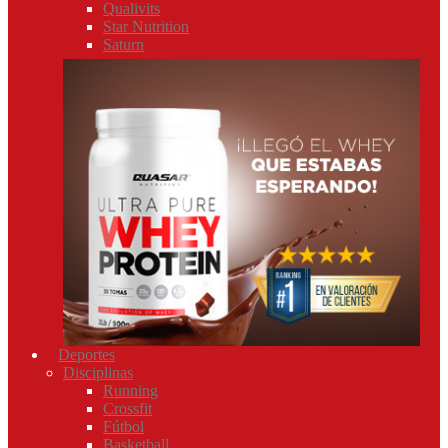
Qualivits
Star Nutrition
Saturn
Deportes
Disciplinas
Running
Crossfit
Fútbol
Basketball