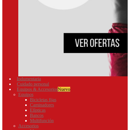
Indumentaria
Cuidado personal
Equipos & Accesorios
Nuevo
Equipos
Bicicletas fijas
Caminadores
Elípticas
Bancos
Multifunción
Accesorios