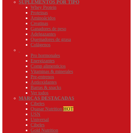
SUPLEMENTOS POR TIPO
Whey Protein
Proteinas
Aminoácidos
Creatinas
Ganadores de peso
Adelgazantes
Quemadores de grasa
Colágenos
Pro hormonales
Energizantes
Comp alimenticios
Vitaminas & minerales
Pre-entrenos
Antioxidantes
Barras & snacks
Ver todos
MARCAS DESTACADAS
Cibeles
Quasar Nutrition
HOT
USN
Universal
Cibeles
Gold Nutrition