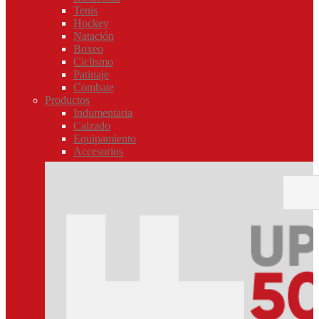
Tenis
Hockey
Natación
Boxeo
Ciclismo
Patinaje
Combate
Productos
Indumentaria
Calzado
Equipamiento
Accesorios