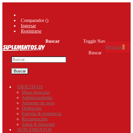
Ir al contenido
Comparador (
)
Ingresar
Registrarse
Buscar
Toggle Nav
Mi cesta
0
Buscar
Búsqueda avanzada
Buscar
Menú
OBJETIVOS
Masa muscular
Adelgazamiento
Aumento de peso
Definición
Energía & resistencia
Recuperación
Salud & bienestar
SUPLEMENTOS