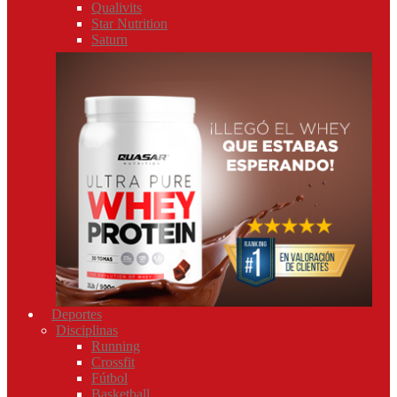
Qualivits
Star Nutrition
Saturn
Deportes
Disciplinas
Running
Crossfit
Fútbol
Basketball