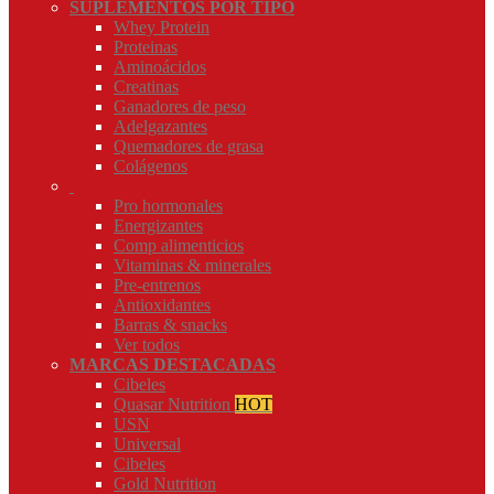
SUPLEMENTOS POR TIPO
Whey Protein
Proteinas
Aminoácidos
Creatinas
Ganadores de peso
Adelgazantes
Quemadores de grasa
Colágenos
Pro hormonales
Energizantes
Comp alimenticios
Vitaminas & minerales
Pre-entrenos
Antioxidantes
Barras & snacks
Ver todos
MARCAS DESTACADAS
Cibeles
Quasar Nutrition
HOT
USN
Universal
Cibeles
Gold Nutrition