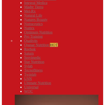
Integral Medica
Madre Tierra
Met-Rx
Natural Life
Natures Bounty
Nutraceutics
Nutrex
Optimum Nutrition
Pro Training
Qualivits
Quasar Nutrition
HOT
Reebok
Saturn
Servimedic
Star Nutrition
Sylab
Tecnofitness
Twinlab
USN
Ultimate Nutrition
Universal
WOC