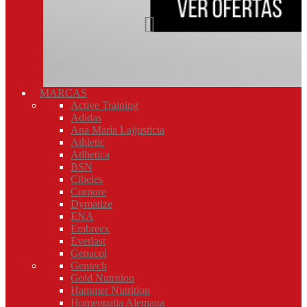
MARCAS
Active Training
Adidas
Ana María Lajjusticia
Athletic
Atlhetica
BSN
Cibeles
Corpore
Dymatize
ENA
Embreex
Everlast
Genacol
Gentech
Gold Nutrition
Hammer Nutrition
Homeopatia Alemana