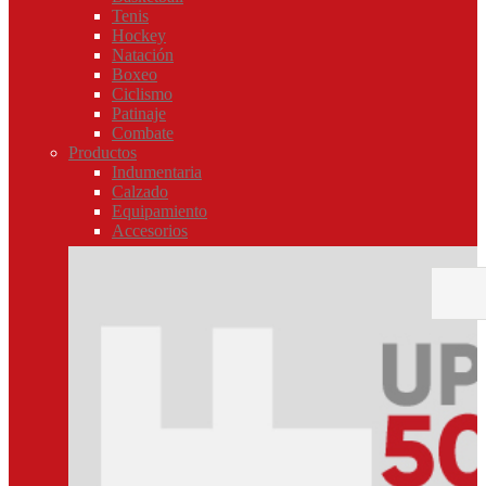
Tenis
Hockey
Natación
Boxeo
Ciclismo
Patinaje
Combate
Productos
Indumentaria
Calzado
Equipamiento
Accesorios