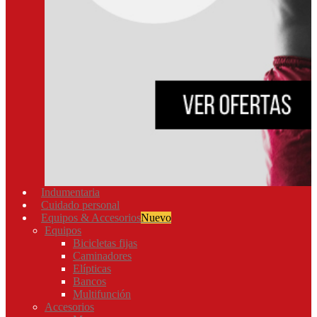
Indumentaria
Cuidado personal
Equipos & Accesorios
Nuevo
Equipos
Bicicletas fijas
Caminadores
Elípticas
Bancos
Multifunción
Accesorios