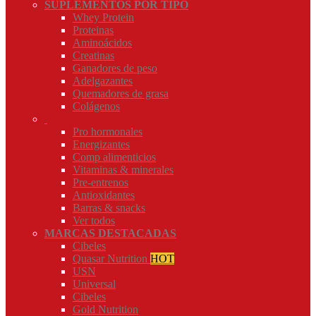
SUPLEMENTOS POR TIPO
Whey Protein
Proteinas
Aminoácidos
Creatinas
Ganadores de peso
Adelgazantes
Quemadores de grasa
Colágenos
Pro hormonales
Energizantes
Comp alimenticios
Vitaminas & minerales
Pre-entrenos
Antioxidantes
Barras & snacks
Ver todos
MARCAS DESTACADAS
Cibeles
Quasar Nutrition
HOT
USN
Universal
Cibeles
Gold Nutrition