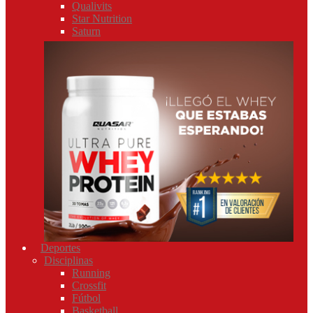
Qualivits
Star Nutrition
Saturn
Deportes
Disciplinas
Running
Crossfit
Fútbol
Basketball