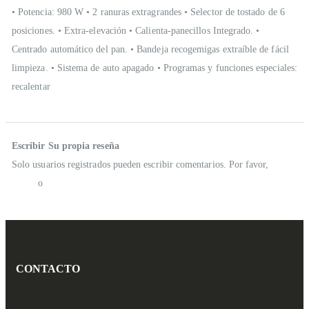
• Potencia: 980 W • 2 ranuras extragrandes • Selector de tostado de 6
posiciones. • Extra-elevación • Calienta-panecillos Integrado. •
Centrado automático del pan. • Bandeja recogemigas extraíble de fácil
limpieza. • Sistema de auto apagado • Programas y funciones especiales:
recalentar
Reseñas
Escribir Su propia reseña
Solo usuarios registrados pueden escribir comentarios. Por favor,
iniciar
sesión
o
crear una cuenta
CONTACTO