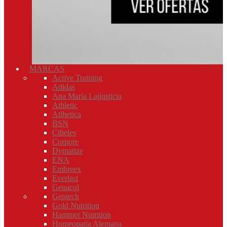
MARCAS
Active Training
Adidas
Ana María Lajjusticia
Athletic
Atlhetica
BSN
Cibeles
Corpore
Dymatize
ENA
Embreex
Everlast
Genacol
Gentech
Gold Nutrition
Hammer Nutrition
Homeopatia Alemana