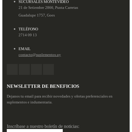
SUCURSALES MONTEVIDEO
21 de Setiembre 2866, Punta Carretas
Guadalupe 1757, Goes
TELÉFONO
2714 09 13
EMAIL
contacto@suplementos.uy
NEWSLETTER DE BENEFICIOS
Dejanos tu email para recibir novedades y ofertas preferenciales en
suplementos e indumentaria.
Inscríbase a nuestro boletín de noticias: