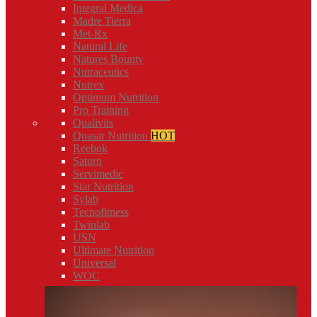
Integral Medica
Madre Tierra
Met-Rx
Natural Life
Natures Bounty
Nutraceutics
Nutrex
Optimum Nutrition
Pro Training
Qualivits
Quasar Nutrition
HOT
Reebok
Saturn
Servimedic
Star Nutrition
Sylab
Tecnofitness
Twinlab
USN
Ultimate Nutrition
Universal
WOC