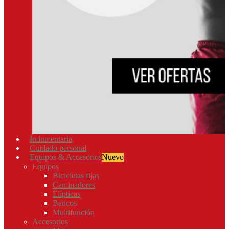
Indumentaria
Cuidado personal
Equipos & Accesorios
Nuevo
Equipos
Bicicletas fijas
Caminadores
Elípticas
Bancos
Multifunción
Accesorios