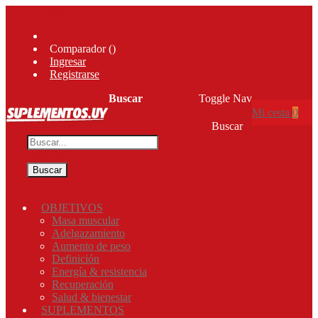
Ir al contenido
Comparador (
)
Ingresar
Registrarse
Buscar
Toggle Nav
Mi cesta
0
Buscar
Búsqueda avanzada
Buscar
Menú
OBJETIVOS
Masa muscular
Adelgazamiento
Aumento de peso
Definición
Energía & resistencia
Recuperación
Salud & bienestar
SUPLEMENTOS