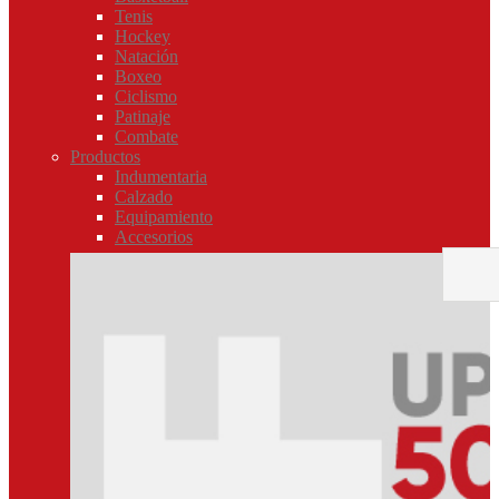
Tenis
Hockey
Natación
Boxeo
Ciclismo
Patinaje
Combate
Productos
Indumentaria
Calzado
Equipamiento
Accesorios