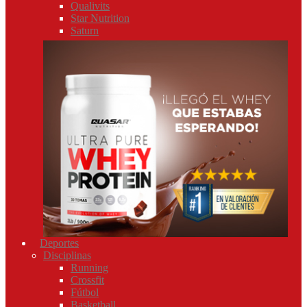
Qualivits
Star Nutrition
Saturn
Deportes
Disciplinas
Running
Crossfit
Fútbol
Basketball