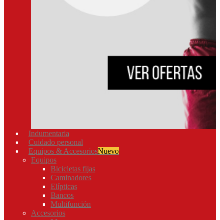
Indumentaria
Cuidado personal
Equipos & Accesorios
Nuevo
Equipos
Bicicletas fijas
Caminadores
Elípticas
Bancos
Multifunción
Accesorios