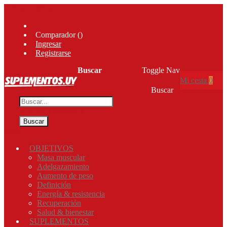
Ir al contenido
Comparador (
)
Ingresar
Registrarse
Buscar
Toggle Nav
Mi cesta
0
Buscar
Búsqueda avanzada
Buscar
Menú
OBJETIVOS
Masa muscular
Adelgazamiento
Aumento de peso
Definición
Energía & resistencia
Recuperación
Salud & bienestar
SUPLEMENTOS