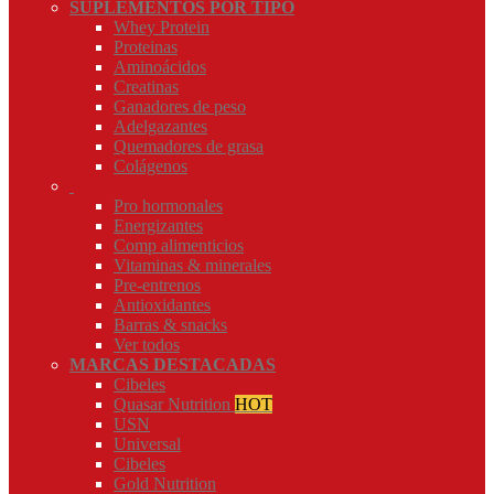
SUPLEMENTOS POR TIPO
Whey Protein
Proteinas
Aminoácidos
Creatinas
Ganadores de peso
Adelgazantes
Quemadores de grasa
Colágenos
Pro hormonales
Energizantes
Comp alimenticios
Vitaminas & minerales
Pre-entrenos
Antioxidantes
Barras & snacks
Ver todos
MARCAS DESTACADAS
Cibeles
Quasar Nutrition
HOT
USN
Universal
Cibeles
Gold Nutrition