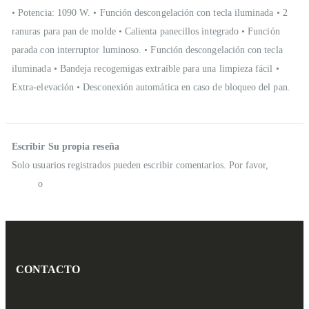
• Potencia: 1090 W. • Función descongelación con tecla iluminada • 2
ranuras para pan de molde • Calienta panecillos integrado • Función
parada con interruptor luminoso. • Función descongelación con tecla
iluminada • Bandeja recogemigas extraíble para una limpieza fácil •
Extra-elevación • Desconexión automática en caso de bloqueo del pan.
Reseñas
Escribir Su propia reseña
Solo usuarios registrados pueden escribir comentarios. Por favor,
iniciar
sesión
o
crear una cuenta
CONTACTO