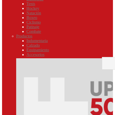
Tenis
Hockey
Natación
Boxeo
Ciclismo
Patinaje
Combate
Productos
Indumentaria
Calzado
Equipamiento
Accesorios