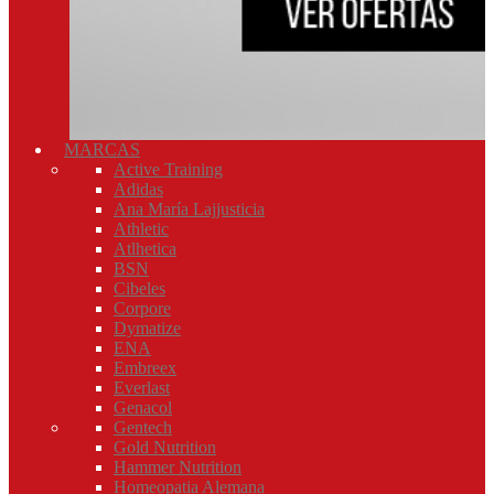
MARCAS
Active Training
Adidas
Ana María Lajjusticia
Athletic
Atlhetica
BSN
Cibeles
Corpore
Dymatize
ENA
Embreex
Everlast
Genacol
Gentech
Gold Nutrition
Hammer Nutrition
Homeopatia Alemana