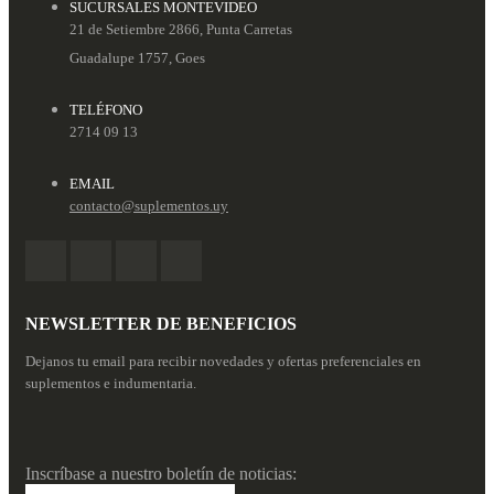
SUCURSALES MONTEVIDEO
21 de Setiembre 2866, Punta Carretas
Guadalupe 1757, Goes
TELÉFONO
2714 09 13
EMAIL
contacto@suplementos.uy
NEWSLETTER DE BENEFICIOS
Dejanos tu email para recibir novedades y ofertas preferenciales en
suplementos e indumentaria.
Inscríbase a nuestro boletín de noticias: