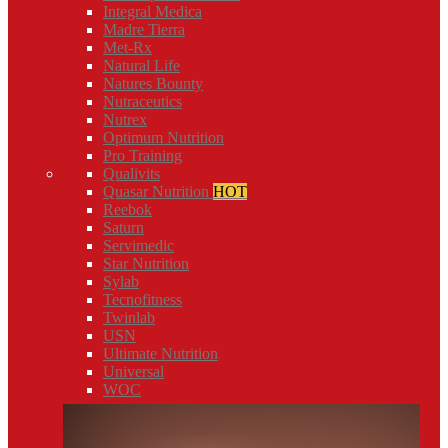
Integral Medica
Madre Tierra
Met-Rx
Natural Life
Natures Bounty
Nutraceutics
Nutrex
Optimum Nutrition
Pro Training
Qualivits
Quasar Nutrition
HOT
Reebok
Saturn
Servimedic
Star Nutrition
Sylab
Tecnofitness
Twinlab
USN
Ultimate Nutrition
Universal
WOC