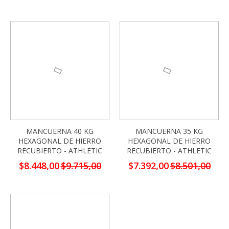
-13%
-13%
MANCUERNA 40 KG
MANCUERNA 35 KG
HEXAGONAL DE HIERRO
HEXAGONAL DE HIERRO
RECUBIERTO - ATHLETIC
RECUBIERTO - ATHLETIC
Precio
Precio
$8.448,00
$9.715,00
$7.392,00
$8.501,00
especial
especial
-13%