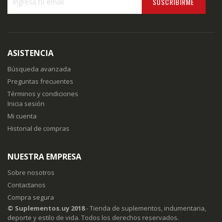
SUSCRIBIRME
Inscríbase
a
nuestro
boletín
ASISTENCIA
de
noticias:
Búsqueda avanzada
Preguntas frecuentes
Términos y condiciones
Inicia sesión
Mi cuenta
Historial de compras
NUESTRA EMPRESA
Sobre nosotros
Contactanos
Compra segura
© Suplementos.uy 2018
- Tienda de suplementos, indumentaria,
deporte y estilo de vida. Todos los derechos reservados.