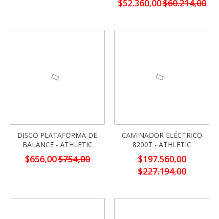
Precio
$52.360,00
$60.214,00
especial
-13%
-13%
DISCO PLATAFORMA DE
CAMINADOR ELÉCTRICO
BALANCE - ATHLETIC
8200T - ATHLETIC
Precio
Precio
$656,00
$754,00
$197.560,00
especial
especial
$227.194,00
-13%
-13%