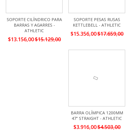
SOPORTE CILÍNDRICO PARA
SOPORTE PESAS RUSAS
BARRAS Y AGARRES -
KETTLEBELL - ATHLETIC
ATHLETIC
Precio
$15.356,00
$17.659,00
especial
Precio
$13.156,00
$15.129,00
especial
-13%
BARRA OLÍMPICA 1200MM
47” STRAIGHT - ATHLETIC
Precio
$3.916,00
$4.503,00
especial