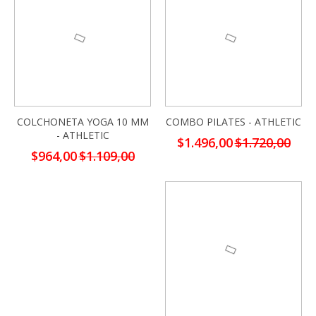
COLCHONETA YOGA 10 MM
COMBO PILATES - ATHLETIC
- ATHLETIC
Precio
$1.496,00
$1.720,00
especial
Precio
$964,00
$1.109,00
especial
-13%