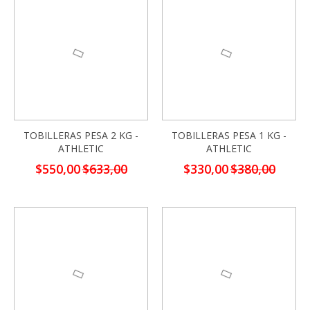
-13%
-13%
TOBILLERAS PESA 2 KG -
TOBILLERAS PESA 1 KG -
ATHLETIC
ATHLETIC
Precio
Precio
$550,00
$633,00
$330,00
$380,00
especial
especial
-13%
-13%