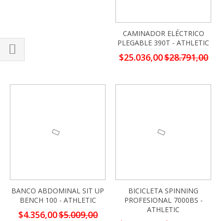
CAMINADOR ELÉCTRICO
PLEGABLE 390T - ATHLETIC
Precio
$25.036,00
$28.791,00
Comprar
especial
por
-13%
-13%
BANCO ABDOMINAL SIT UP
BICICLETA SPINNING
BENCH 100 - ATHLETIC
PROFESIONAL 7000BS -
ATHLETIC
Precio
$4.356,00
$5.009,00
especial