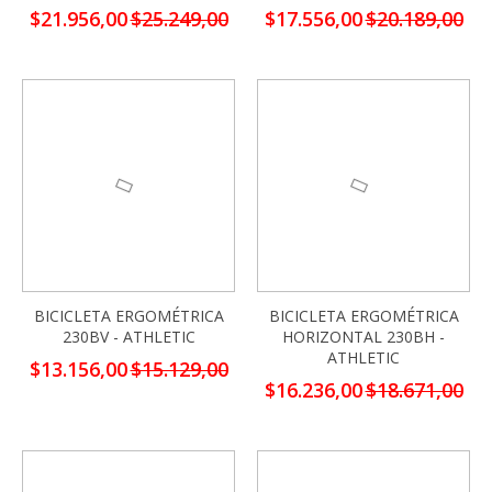
Precio
Precio
$21.956,00
$25.249,00
$17.556,00
$20.189,00
especial
especial
-13%
-13%
BICICLETA ERGOMÉTRICA
BICICLETA ERGOMÉTRICA
230BV - ATHLETIC
HORIZONTAL 230BH -
ATHLETIC
Precio
$13.156,00
$15.129,00
especial
Precio
$16.236,00
$18.671,00
especial
-13%
-13%