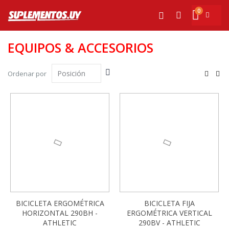
Ir
0
al
Mi cesta
Buscar
contenido
EQUIPOS & ACCESORIOS
Fijar
Ver
Ordenar por
Dirección
com
Parrilla
List
Descendente
-13%
-13%
BICICLETA ERGOMÉTRICA
BICICLETA FIJA
HORIZONTAL 290BH -
ERGOMÉTRICA VERTICAL
ATHLETIC
290BV - ATHLETIC