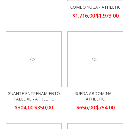
COMBO YOGA - ATHLETIC
Precio
$1.716,00
$1.973,00
especial
-13%
-13%
GUANTE ENTRENAMIENTO
RUEDA ABDOMINAL -
TALLE XL - ATHLETIC
ATHLETIC
Precio
Precio
$304,00
$350,00
$656,00
$754,00
especial
especial