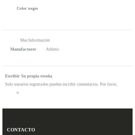
Color: negro
Mas Información
Mas Información
Manufacturer
Athletic
Reseñas
Escribir Su propia reseña
Solo usuarios registrados pueden escribir comentarios. Por favor,
iniciar
sesión
o
crear una cuenta
CONTACTO