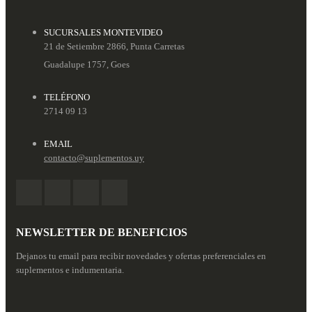
SUCURSALES MONTEVIDEO
21 de Setiembre 2866, Punta Carretas
Guadalupe 1757, Goes
TELÉFONO
2714 09 13
EMAIL
contacto@suplementos.uy
NEWSLETTER DE BENEFICIOS
Dejanos tu email para recibir novedades y ofertas preferenciales en
suplementos e indumentaria.