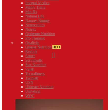
Integral Medica
Madre Tierra
Met-Rx
Natural Life
Natures Bounty
Nutraceutics
Nutrex
Optimum Nutrition
Pro Training
Qualivits
Quasar Nutrition
HOT
Reebok
Saturn
Servimedic
Star Nutrition
Sylab
Tecnofitness
Twinlab
USN
Ultimate Nutrition
Universal
WOC