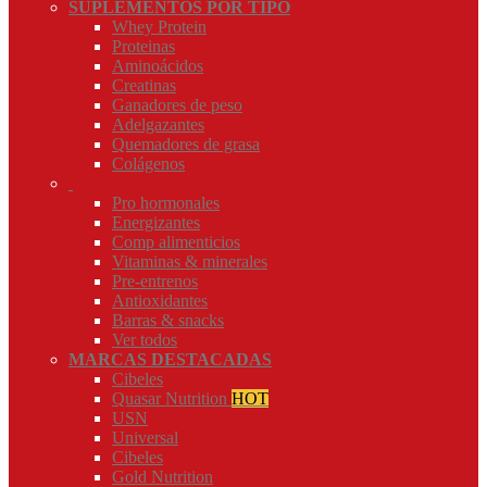
SUPLEMENTOS POR TIPO
Whey Protein
Proteinas
Aminoácidos
Creatinas
Ganadores de peso
Adelgazantes
Quemadores de grasa
Colágenos
Pro hormonales
Energizantes
Comp alimenticios
Vitaminas & minerales
Pre-entrenos
Antioxidantes
Barras & snacks
Ver todos
MARCAS DESTACADAS
Cibeles
Quasar Nutrition
HOT
USN
Universal
Cibeles
Gold Nutrition