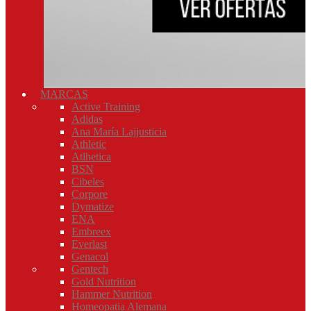
MARCAS
Active Training
Adidas
Ana María Lajjusticia
Athletic
Atlhetica
BSN
Cibeles
Corpore
Dymatize
ENA
Embreex
Everlast
Genacol
Gentech
Gold Nutrition
Hammer Nutrition
Homeopatia Alemana