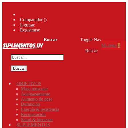
Ir al contenido
Comparador (
)
Ingresar
Registrarse
Buscar
Toggle Nav
Mi cesta
0
Buscar
Búsqueda avanzada
Buscar
Menú
OBJETIVOS
Masa muscular
Adelgazamiento
Aumento de peso
Definición
Energía & resistencia
Recuperación
Salud & bienestar
SUPLEMENTOS