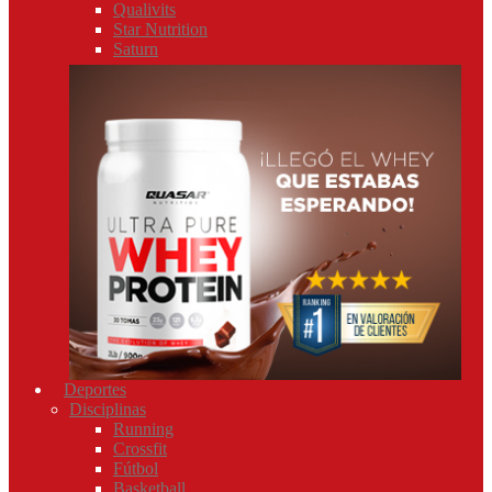
Qualivits
Star Nutrition
Saturn
Deportes
Disciplinas
Running
Crossfit
Fútbol
Basketball