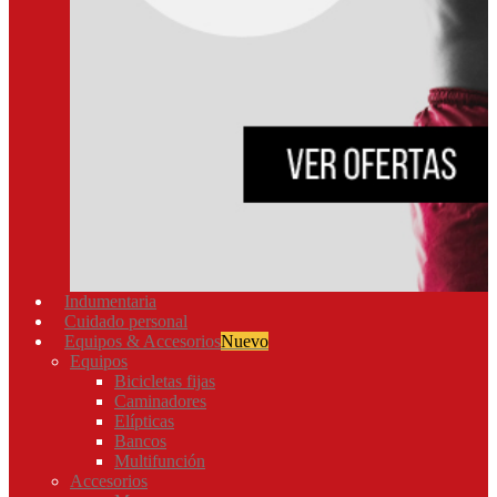
Indumentaria
Cuidado personal
Equipos & Accesorios
Nuevo
Equipos
Bicicletas fijas
Caminadores
Elípticas
Bancos
Multifunción
Accesorios