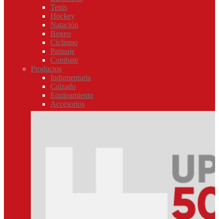
Tenis
Hockey
Natación
Boxeo
Ciclismo
Patinaje
Combate
Productos
Indumentaria
Calzado
Equipamiento
Accesorios