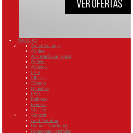
MARCAS
Active Training
Adidas
Ana María Lajjusticia
Athletic
Atlhetica
BSN
Cibeles
Corpore
Dymatize
ENA
Embreex
Everlast
Genacol
Gentech
Gold Nutrition
Hammer Nutrition
Homeopatia Alemana