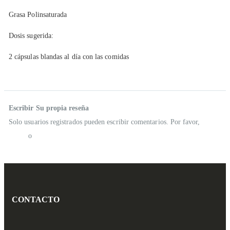
Grasa Polinsaturada
Dosis sugerida:
2 cápsulas blandas al día con las comidas
Reseñas
Escribir Su propia reseña
Solo usuarios registrados pueden escribir comentarios. Por favor,
iniciar
sesión
o
crear una cuenta
CONTACTO