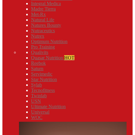
Integral Medica
Madre Tierra
Met-Rx
Natural Life
Natures Bounty
Nutraceutics
Nutrex
Optimum Nutrition
Pro Training
Qualivits
Quasar Nutrition
HOT
Reebok
Saturn
Servimedic
Star Nutrition
Sylab
Tecnofitness
Twinlab
USN
Ultimate Nutrition
Universal
WOC