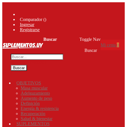
Ir al contenido
Comparador (
)
Ingresar
Registrarse
Buscar
Toggle Nav
Mi cesta
0
Buscar
Búsqueda avanzada
Buscar
Menú
OBJETIVOS
Masa muscular
Adelgazamiento
Aumento de peso
Definición
Energía & resistencia
Recuperación
Salud & bienestar
SUPLEMENTOS