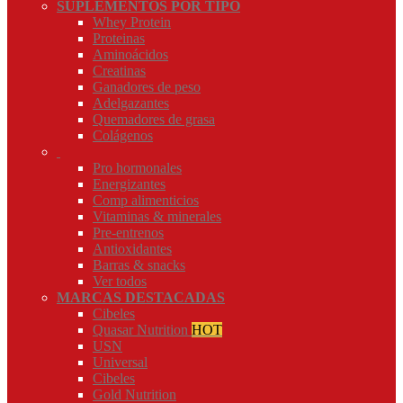
SUPLEMENTOS POR TIPO
Whey Protein
Proteinas
Aminoácidos
Creatinas
Ganadores de peso
Adelgazantes
Quemadores de grasa
Colágenos
Pro hormonales
Energizantes
Comp alimenticios
Vitaminas & minerales
Pre-entrenos
Antioxidantes
Barras & snacks
Ver todos
MARCAS DESTACADAS
Cibeles
Quasar Nutrition
HOT
USN
Universal
Cibeles
Gold Nutrition