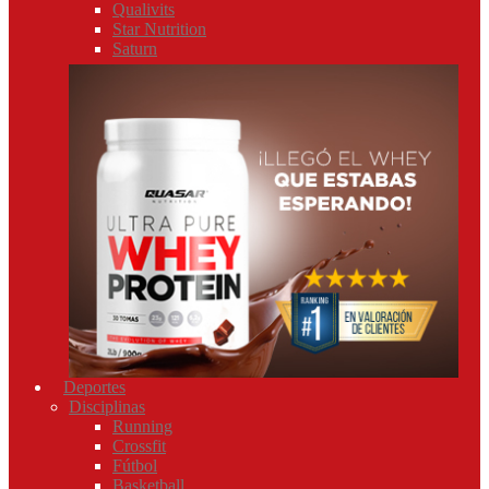
Qualivits
Star Nutrition
Saturn
Deportes
Disciplinas
Running
Crossfit
Fútbol
Basketball