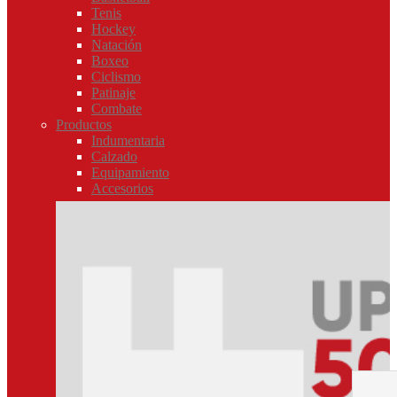
Tenis
Hockey
Natación
Boxeo
Ciclismo
Patinaje
Combate
Productos
Indumentaria
Calzado
Equipamiento
Accesorios