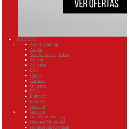
MARCAS
Active Training
Adidas
Ana María Lajjusticia
Athletic
Atlhetica
BSN
Cibeles
Corpore
Dymatize
ENA
Embreex
Everlast
Genacol
Gentech
Gold Nutrition
Hammer Nutrition
Homeopatia Alemana