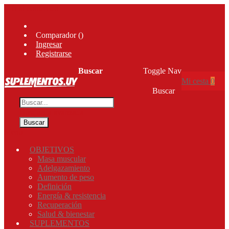
Ir al contenido
Comparador (
)
Ingresar
Registrarse
Buscar
Toggle Nav
Mi cesta
0
Buscar
Búsqueda avanzada
Buscar
Menú
OBJETIVOS
Masa muscular
Adelgazamiento
Aumento de peso
Definición
Energía & resistencia
Recuperación
Salud & bienestar
SUPLEMENTOS