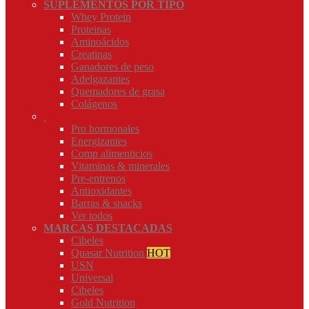
SUPLEMENTOS POR TIPO
Whey Protein
Proteinas
Aminoácidos
Creatinas
Ganadores de peso
Adelgazantes
Quemadores de grasa
Colágenos
Pro hormonales
Energizantes
Comp alimenticios
Vitaminas & minerales
Pre-entrenos
Antioxidantes
Barras & snacks
Ver todos
MARCAS DESTACADAS
Cibeles
Quasar Nutrition
HOT
USN
Universal
Cibeles
Gold Nutrition