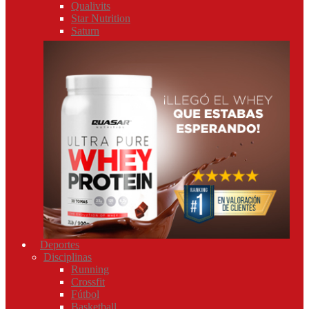
Qualivits
Star Nutrition
Saturn
Deportes
Disciplinas
Running
Crossfit
Fútbol
Basketball