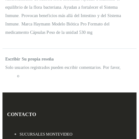
equilibrio de la flora bacteriana. Ayudan a fortalecer el Sistema
Inmune. Provocan beneficios más allá del Intestino y del Sistema
Inmune. Marca Haymann Modelo Biótica Pro Formato del
medicamento Cápsulas Peso de la unidad 530 mg
Reseñas
Escribir Su propia reseña
Solo usuarios registrados pueden escribir comentarios. Por favor,
iniciar
sesión
o
crear una cuenta
CONTACTO
SUCURSALES MONTEVIDEO