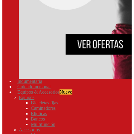
Indumentaria
Cuidado personal
Equipos & Accesorios
Nuevo
Equipos
Bicicletas fijas
Caminadores
Elípticas
Bancos
Multifunción
Accesorios