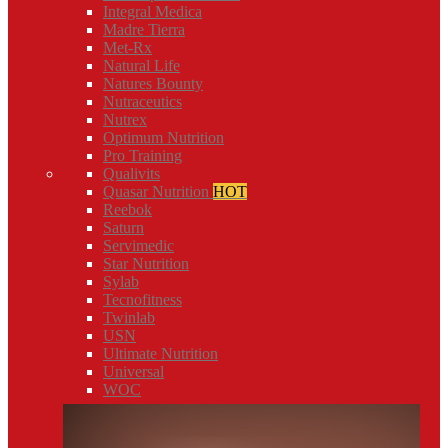
Integral Medica
Madre Tierra
Met-Rx
Natural Life
Natures Bounty
Nutraceutics
Nutrex
Optimum Nutrition
Pro Training
Qualivits
Quasar Nutrition
HOT
Reebok
Saturn
Servimedic
Star Nutrition
Sylab
Tecnofitness
Twinlab
USN
Ultimate Nutrition
Universal
WOC