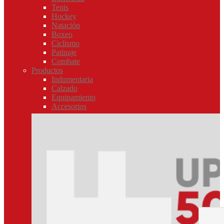
Tenis
Hockey
Natación
Boxeo
Ciclismo
Patinaje
Combate
Productos
Indumentaria
Calzado
Equipamiento
Accesorios