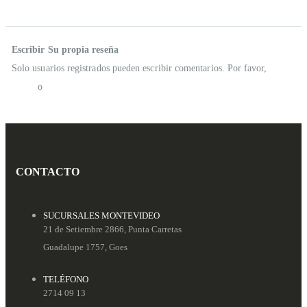
Reseñas
Escribir Su propia reseña
Solo usuarios registrados pueden escribir comentarios. Por favor,
iniciar
sesión
o
crear una cuenta
CONTACTO
SUCURSALES MONTEVIDEO
21 de Setiembre 2866, Punta Carretas
Guadalupe 1757, Goes
TELÉFONO
2714 09 13