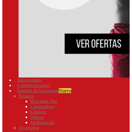
Indumentaria
Cuidado personal
Equipos & Accesorios
Nuevo
Equipos
Bicicletas fijas
Caminadores
Elípticas
Bancos
Multifunción
Accesorios