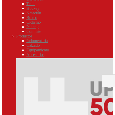
Tenis
Hockey
Natación
Boxeo
Ciclismo
Patinaje
Combate
Productos
Indumentaria
Calzado
Equipamiento
Accesorios