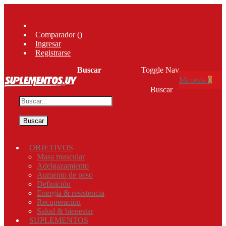
Ir al contenido
Comparador (
)
Ingresar
Registrarse
Buscar
Toggle Nav
Mi cesta
0
Buscar
Búsqueda avanzada
Buscar
Menú
OBJETIVOS
Masa muscular
Adelgazamiento
Aumento de peso
Definición
Energía & resistencia
Recuperación
Salud & bienestar
SUPLEMENTOS