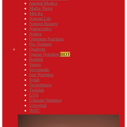
Integral Medica
Madre Tierra
Met-Rx
Natural Life
Natures Bounty
Nutraceutics
Nutrex
Optimum Nutrition
Pro Training
Qualivits
Quasar Nutrition
HOT
Reebok
Saturn
Servimedic
Star Nutrition
Sylab
Tecnofitness
Twinlab
USN
Ultimate Nutrition
Universal
WOC