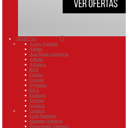
MARCAS
Active Training
Adidas
Ana María Lajjusticia
Athletic
Atlhetica
BSN
Cibeles
Corpore
Dymatize
ENA
Embreex
Everlast
Genacol
Gentech
Gold Nutrition
Hammer Nutrition
Homeopatia Alemana