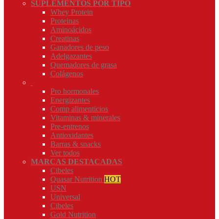
SUPLEMENTOS POR TIPO
Whey Protein
Proteinas
Aminoácidos
Creatinas
Ganadores de peso
Adelgazantes
Quemadores de grasa
Colágenos
Pro hormonales
Energizantes
Comp alimenticios
Vitaminas & minerales
Pre-entrenos
Antioxidantes
Barras & snacks
Ver todos
MARCAS DESTACADAS
Cibeles
Quasar Nutrition
HOT
USN
Universal
Cibeles
Gold Nutrition