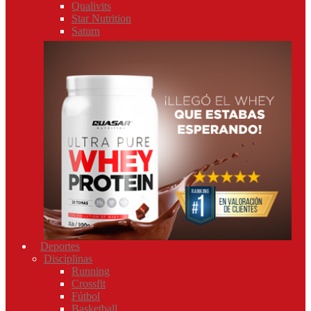
Qualivits
Star Nutrition
Saturn
Deportes
Disciplinas
Running
Crossfit
Fútbol
Basketball