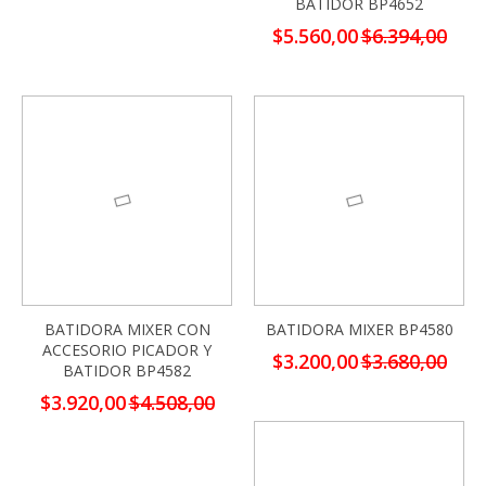
BATIDOR BP4652
Precio
$5.560,00
$6.394,00
especial
-13%
-13%
BATIDORA MIXER CON
BATIDORA MIXER BP4580
ACCESORIO PICADOR Y
Precio
$3.200,00
$3.680,00
BATIDOR BP4582
especial
Precio
$3.920,00
$4.508,00
especial
-13%