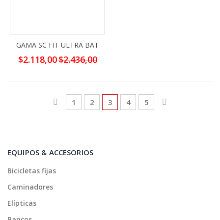
GAMA SC FIT ULTRA BAT
Precio
$2.118,00
$2.436,00
especial
Página
Página
Anterior
Página
Página
Actualmente estás leyendo pá
Página
Página
Página
Continuar
1
2
3
4
5
EQUIPOS & ACCESORIOS
Bicicletas fijas
Caminadores
Elípticas
Bancos