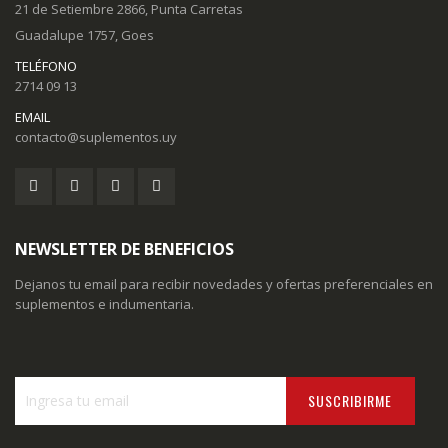
21 de Setiembre 2866, Punta Carretas
Guadalupe 1757, Goes
TELÉFONO
2714 09 13
EMAIL
contacto@suplementos.uy
NEWSLETTER DE BENEFICIOS
Dejanos tu email para recibir novedades y ofertas preferenciales en
suplementos e indumentaria.
SUSCRIBIRME
Inscríbase