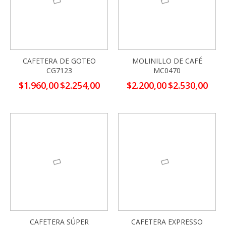
CAFETERA DE GOTEO
MOLINILLO DE CAFÉ
CG7123
MC0470
Precio
Precio
$1.960,00
$2.254,00
$2.200,00
$2.530,00
especial
especial
-13%
-13%
CAFETERA SÚPER
CAFETERA EXPRESSO