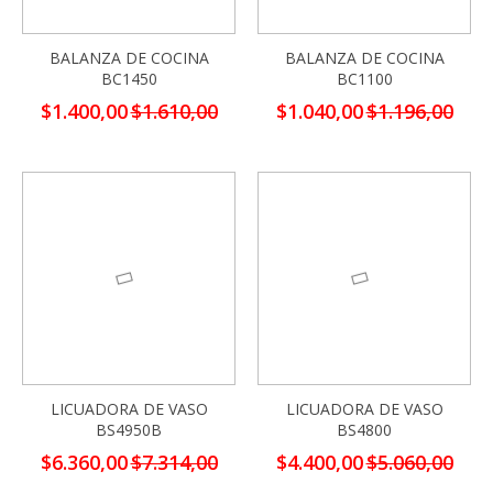
BALANZA DE COCINA
BALANZA DE COCINA
BC1450
BC1100
Precio
Precio
$1.400,00
$1.610,00
$1.040,00
$1.196,00
especial
especial
-13%
-13%
LICUADORA DE VASO
LICUADORA DE VASO
BS4950B
BS4800
Precio
Precio
$6.360,00
$7.314,00
$4.400,00
$5.060,00
especial
especial