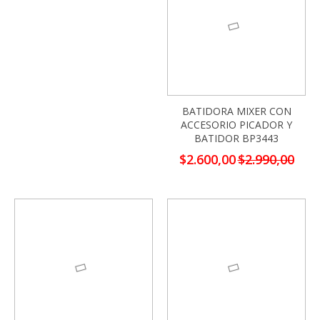
BATIDORA MIXER CON
ACCESORIO PICADOR Y
BATIDOR BP3443
Precio
$2.600,00
$2.990,00
especial
-13%
-13%