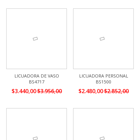
-13%
-13%
LICUADORA DE VASO
LICUADORA PERSONAL
BS4717
BS1500
Precio
Precio
$3.440,00
$3.956,00
$2.480,00
$2.852,00
especial
especial
-13%
-13%