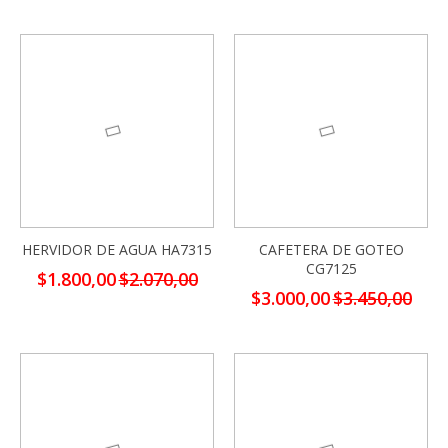
-13%
-13%
HERVIDOR DE AGUA HA7315
CAFETERA DE GOTEO
CG7125
Precio
$1.800,00
$2.070,00
especial
Precio
$3.000,00
$3.450,00
especial
-13%
-13%