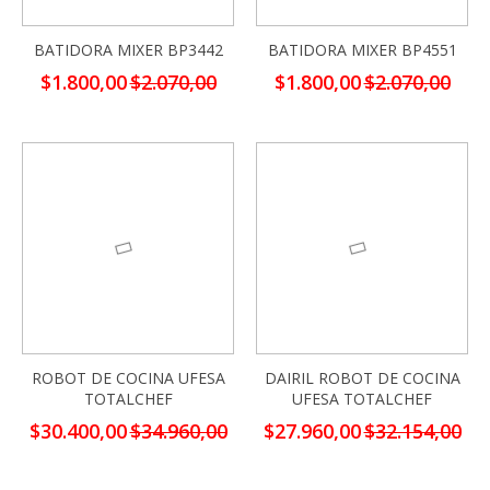
BATIDORA MIXER BP3442
BATIDORA MIXER BP4551
Precio
Precio
$1.800,00
$2.070,00
$1.800,00
$2.070,00
especial
especial
-13%
-13%
ROBOT DE COCINA UFESA
DAIRIL ROBOT DE COCINA
TOTALCHEF
UFESA TOTALCHEF
Precio
Precio
$30.400,00
$34.960,00
$27.960,00
$32.154,00
especial
especial