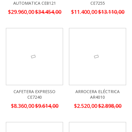
AUTOMATICA CE8121
CE7255
Precio
Precio
$29.960,00
$34.454,00
$11.400,00
$13.110,00
especial
especial
-13%
-13%
CAFETERA EXPRESSO
ARROCERA ELÉCTRICA
CE7240
AR4010
Precio
Precio
$8.360,00
$9.614,00
$2.520,00
$2.898,00
especial
especial
-13%
-13%