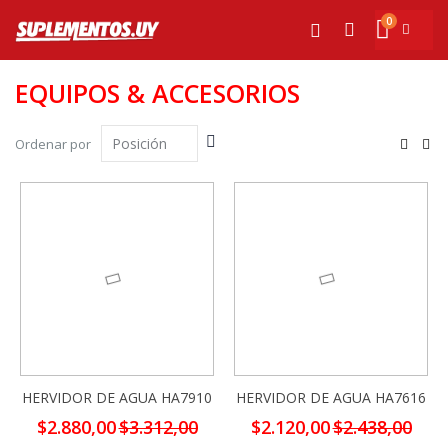
Ir
0
al
Mi cesta
Buscar
contenido
EQUIPOS & ACCESORIOS
Fijar
Ver
Ordenar por
Dirección
com
Parrilla
List
Descendente
-13%
-13%
HERVIDOR DE AGUA HA7910
HERVIDOR DE AGUA HA7616
Precio
Precio
$2.880,00
$3.312,00
$2.120,00
$2.438,00
especial
especial