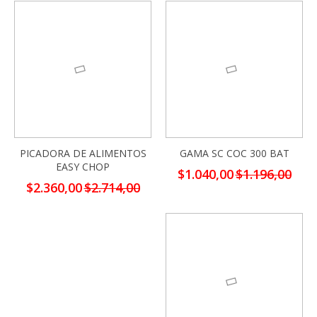
-13%
-13%
PICADORA DE ALIMENTOS
GAMA SC COC 300 BAT
EASY CHOP
Precio
$1.040,00
$1.196,00
especial
Precio
$2.360,00
$2.714,00
especial
-13%