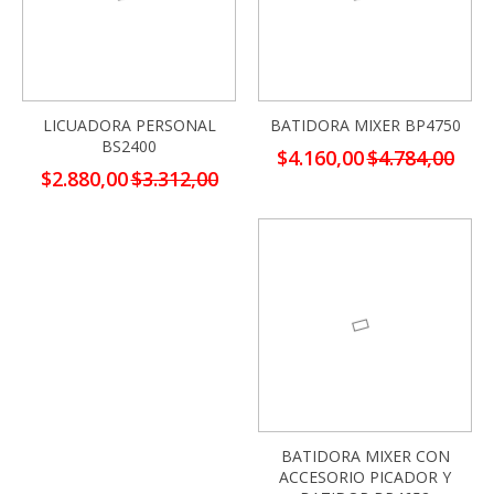
LICUADORA PERSONAL
BATIDORA MIXER BP4750
BS2400
Precio
$4.160,00
$4.784,00
especial
Precio
$2.880,00
$3.312,00
especial
-13%
BATIDORA MIXER CON
ACCESORIO PICADOR Y