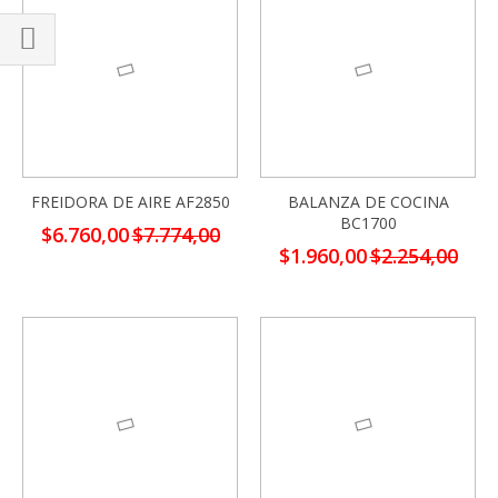
Comprar
por
FREIDORA DE AIRE AF2850
BALANZA DE COCINA
BC1700
Precio
$6.760,00
$7.774,00
especial
Precio
$1.960,00
$2.254,00
especial
-13%
-13%