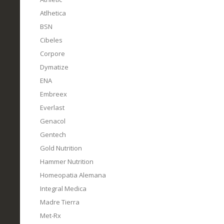
Atlhetica
BSN
Cibeles
Corpore
Dymatize
ENA
Embreex
Everlast
Genacol
Gentech
Gold Nutrition
Hammer Nutrition
Homeopatia Alemana
Integral Medica
Madre Tierra
Met-Rx