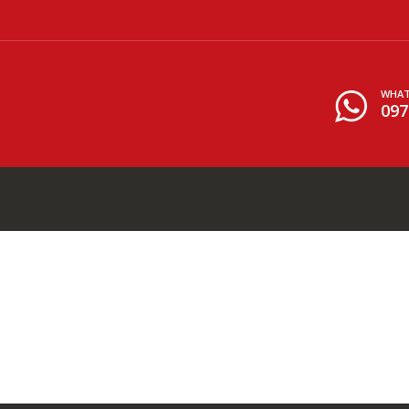
WHAT
097