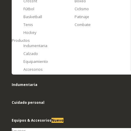
Crossfit
Boxeo
Fútbol
Ciclismo
Basketball
Patinaje
Tenis
Combate
Hockey
Productos
Indumentaria
Calzado
Equipamiento
Accesorios
Indumentaria
Cuidado personal
Equipos & Accesorios
Nuevo
Equipos