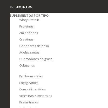
SUPLEMENTOS
SUPLEMENTOS POR TIPO
Whey Protein
Proteinas
Aminoácidos
Creatinas
Ganadores de peso
Adelgazantes
Quemadores de grasa
Colágenos
Pro hormonales
Energizantes
Comp alimenticios
Vitaminas & minerales
Pre-entrenos