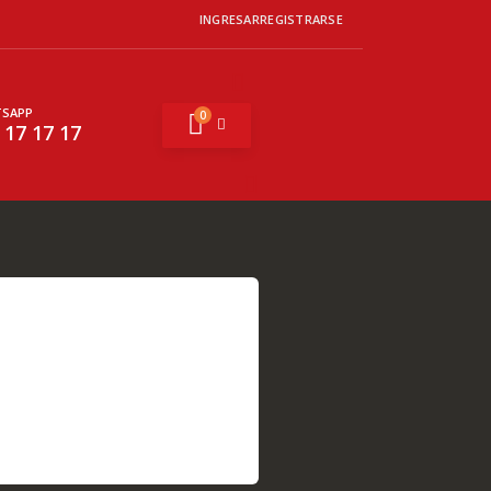
INGRESAR
REGISTRARSE
SAPP
0
Mi cesta
 17 17 17
Buscar