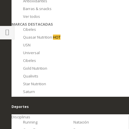
Antioxidantes
Barras & snacks
Ver todos
MARCAS DESTACADAS
Cibeles
Quasar Nutrition
HOT
Comprar
USN
por
Universal
Cibeles
Gold Nutrition
Qualivits
Star Nutrition
Saturn
Deportes
Disciplinas
Running
Natación