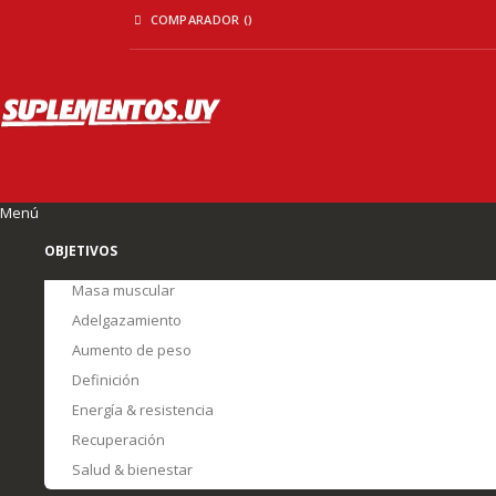
Ir
COMPARADOR (
)
al
contenido
Menú
OBJETIVOS
Masa muscular
Adelgazamiento
Aumento de peso
Definición
Energía & resistencia
Recuperación
Salud & bienestar