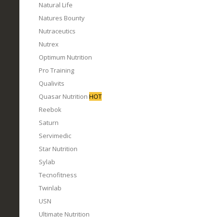
Natural Life
Natures Bounty
Nutraceutics
Nutrex
Optimum Nutrition
Pro Training
Qualivits
Quasar Nutrition
HOT
Reebok
Saturn
Servimedic
Star Nutrition
Sylab
Tecnofitness
Twinlab
USN
Ultimate Nutrition